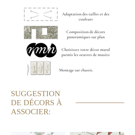
Adaptation des tailles et des
couleurs
Composition de décors
panoramiques sur plan
Choisissez votre décor mural
parmis les oeuvres de musées
Montage sur chassis.
SUGGESTION
DE DÉCORS À
ASSOCIER: