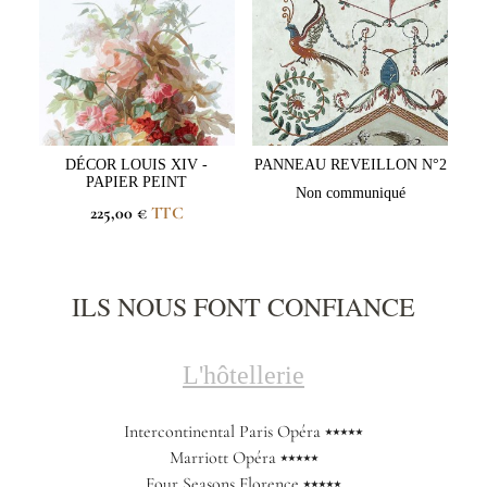
DÉCOR LOUIS XIV -
PANNEAU REVEILLON N°2
PAPIER PEINT
Non communiqué
225,00 €
TTC
ILS NOUS FONT CONFIANCE
L'hôtellerie
Intercontinental Paris Opéra ⭑⭑⭑⭑⭑
Marriott Opéra ⭑⭑⭑⭑⭑
Four Seasons Florence ⭑⭑⭑⭑⭑