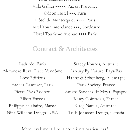
Villa Gallici ⭑⭑⭑⭑⭑, Aix en Provence
Odéon Hotel ⭑⭑⭑, Paris
Hôtel de Montesquieu ⭑⭑⭑⭑ Paris
Hotel Tour Intendance ⭑⭑⭑, Bordeaux
Hôtel Tourisme Avenue ⭑⭑⭑⭑ Paris
Contract & Architectes
Ladurée, Paris
Stacey Kouros, Australie
Alexandre Reza, Place Vendôme
Luxury By Nature, Pays-Bas
Love Editions
Hahne & Schönberg, Allemagne
Atelier Camuzet, Paris
Paris Society, France
Pierre-Yves Rochon
Amaro Sanchez de Moya, Espagne
Elliott Barnes
Remy Cointreau, France
Philippe Fluchaire, Maroc
Greg Natale, Australie
Nina Williams Designs, USA
Trish Johnston Design, Canada
Merci également à tous nos clients particuliers !