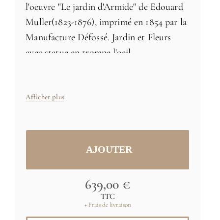
l'oeuvre "Le jardin d'Armide" de Edouard
Muller(1823-1876), imprimé en 1854 par la
Manufacture Défossé. Jardin et Fleurs
avec statue en trompe l'oeil.
Papier intissé 170g. Fabriqué en France
Afficher plus
Taille: H 255 x L 223 cm
Tailles et couleurs spécifiques
sur
demande
639,00 €
Image originale: (C) RMN-Grand Palais
TTC
(musée d'Orsay)
+ Frais de livraison