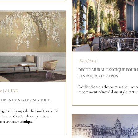
18/02/2015 |
DECOR MURAL EXOTIQUE POUR 
RESTAURANT CAEPUS
Réalisation du décor mural du rest
18 | GUIDE
récemment rénové dans style Art 
PEINTS DE STYLE ASIATIQUE
yager
 sans bouger de chez soi? Papiers de 
 fait une 
sélection
 de ces plus beaux 
ts à tendance 
asiatique
.