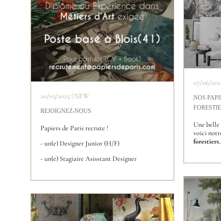
07/06/20
20/03/2025 | NEW
NOS PAP
FORESTI
REJOIGNEZ-NOUS
Une belle
Papiers de Paris recrute !
voici notr
forestiers.
- un(e) Designer Junior (H/F)
- un(e) Stagiaire Asisstant Designer