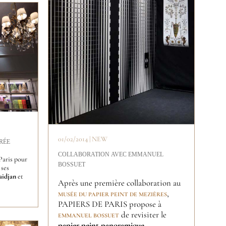
01/02/2014 | NEW
RÉE
COLLABORATION AVEC EMMANUEL
Paris pour
BOSSUET
 ses
aidjan
et
Après une première collaboration au
,
MUSÉE DU PAPIER PEINT DE MEZIÈRES
PAPIERS DE PARIS propose à
de revisiter le
EMMANUEL BOSSUET
papier peint panoramique
.