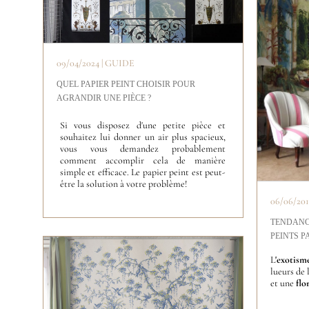
09/04/2024 | GUIDE
QUEL PAPIER PEINT CHOISIR POUR
AGRANDIR UNE PIÈCE ?
Si vous disposez d'une petite pièce et
souhaitez lui donner un air plus spacieux,
vous vous demandez probablement
comment accomplir cela de manière
simple et efficace. Le papier peint est peut-
être la solution à votre problème!
06/06/20
TENDANCE
PEINTS 
L
'exotism
lueurs de 
et une
flo