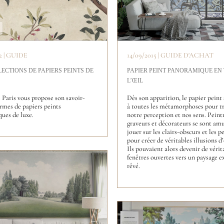
2 | GUIDE
14/09/2015 | GUIDE D'ACHAT
ECTIONS DE PAPIERS PEINTS DE
PAPIER PEINT PANORAMIQUE EN
L’ŒIL
 Paris vous propose son savoir-
Dès son apparition, le papier peint 
ermes de papiers peints
à toutes les métamorphoses pour 
ues de luxe.
notre perception et nos sens. Peintr
graveurs et décorateurs se sont amu
jouer sur les clairs-obscurs et les p
pour créer de véritables illusions d
Ils pouvaient alors devenir de vérit
fenêtres ouvertes vers un paysage e
rêvé.