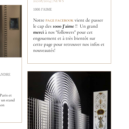
20/08/2014 | NEWS
1000 J'AIME
Notre
vient de passer
PAGE FACEBOOK
le cap des
1000 J'aime
!! Un grand
merci
à nos "followers" pour cet
engouement et à très bientôt sur
cette page pour retrouver nos infos et
nouveautés!
ANDRE
Paris et
r un stand
lon