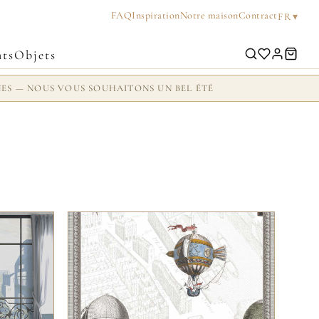
FAQ
Inspiration
Notre maison
Contract
▾
FR
ts
Objets
NES — NOUS VOUS SOUHAITONS UN BEL ÉTÉ