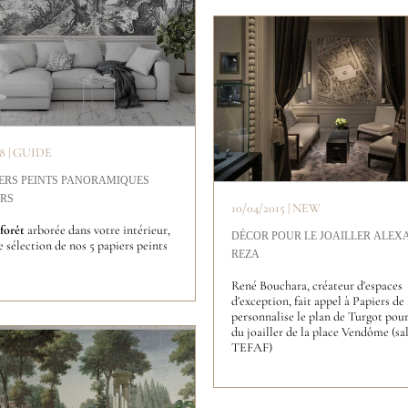
18 | GUIDE
IERS PEINTS PANORAMIQUES
ERS
10/04/2015 | NEW
forêt
arborée dans votre intérieur,
DÉCOR POUR LE JOAILLER ALEX
e sélection de nos 5 papiers peints
REZA
René Bouchara, créateur d'espaces
d'exception, fait appel à Papiers de 
personnalise le plan de Turgot pou
du joailler de la place Vendôme (sa
TEFAF)