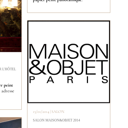
R L'HÔTEL
r peint
e adresse
15/01/2014 | SALON
SALON MAISON&OBJET 2014