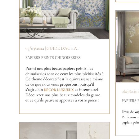
07/03/2022 | GUIDE D'ACHAT
PAPIERS PEINTS CHINOISERIES
Parmi nos plus beaux papiers peints, les
chinoiseries sont de ceux les plus plébiscités !
Ce thème décoratif est la quintessence même
de ce que nous vous proposons, puisqu’il
s’agit d’un
et intemporel.
DÉCOR LUXUEUX
06/06/20
Découvrez nos plus beaux modèles du genre
et ce qu’ils peuvent apporter à votre pièce !
PAPIERS 
Envie de 
vo
Paris vous a
papiers pein