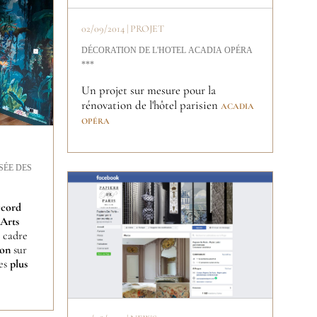
02/09/2014 | PROJET
DÉCORATION DE L'HOTEL ACADIA OPÉRA
***
Un projet sur mesure pour la
rénovation de l'hôtel parisien
ACADIA
OPÉRA
SÉE DES
ccord
Arts
e cadre
ion
sur
des
plus