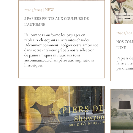
22/09/2025 | NEW
5 PAPIERS PEINTS AUX COULEURS DE
L'AUTOMNE
18/02/202
L'automne transforme les paysages en
tableaux chatoyants aux teintes chaudes.
NOS COLL
Découvrez comment intégrer cette ambiance
LUXE
dans votre intérieur grâce à notre sélection
de panoramiques muraux aux tons
Papiers de
automnaux, du champêtre aux inspirations
faire en t
historiques.
panoramiq