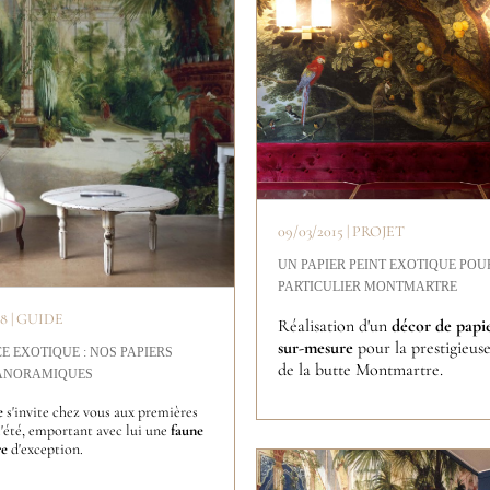
09/03/2015 | PROJET
UN PAPIER PEINT EXOTIQUE POU
PARTICULIER MONTMARTRE
18 | GUIDE
Réalisation d'un
décor de papie
sur-mesure
pour la prestigieus
 EXOTIQUE : NOS PAPIERS
de la butte Montmartre.
PANORAMIQUES
e
s'invite chez vous aux premières
l'été, emportant avec lui une
faune
re
d'exception.