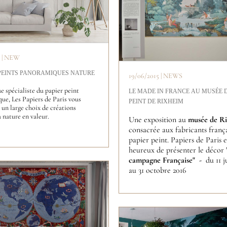
1 | NEW
 PEINTS PANORAMIQUES NATURE
19/06/2015 | NEWS
e spécialiste du papier peint
LE MADE IN FRANCE AU MUSÉE D
ue, Les Papiers de Paris vous
PEINT DE RIXHEIM
un large choix de créations
 nature en valeur.
Une exposition au
musée de R
consacrée aux fabricants franç
papier peint. Papiers de Paris e
heureux de présenter le décor '
campagne Française" -
du 11 j
au 31 octobre 2016