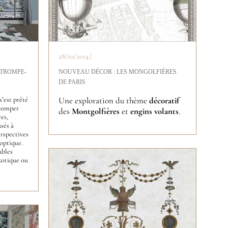
28/10/2014 |
 TROMPE-
NOUVEAU DÉCOR : LES MONGOLFIÈRES
DE PARIS
s’est prêté
Une exploration du thème
décoratif
tromper
des
Montgolfières
et
engins volants
.
es,
sés à
erspectives
’optique.
ables
xotique ou