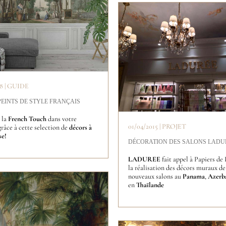
18 | GUIDE
PEINTS DE STYLE FRANÇAIS
 la
French Touch
dans votre
01/04/2015 | PROJET
râce à cette selection de
décors à
se!
DÉCORATION DES SALONS LADU
LADUREE
fait appel à Papiers de 
la réalisation des décors muraux de
nouveaux salons au
Panama
,
Azerb
en
Thaïlande