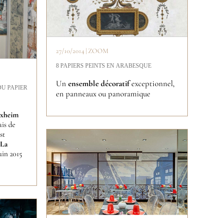
27/10/2014 | ZOOM
8 PAPIERS PEINTS EN ARABESQUE
Un
ensemble décoratif
exceptionnel,
U PAPIER
en panneaux ou panoramique
ixheim
ais de
st
La
uin 2015