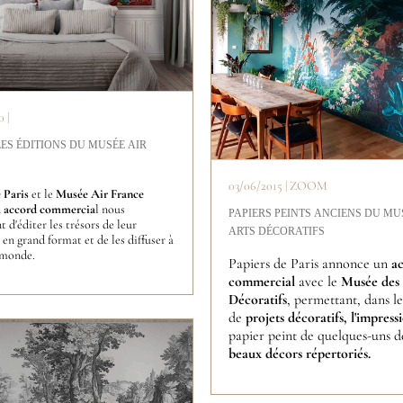
 |
ES ÉDITIONS DU MUSÉE AIR
03/06/2015 | ZOOM
 Paris
et le
Musée Air France
n
accord commercia
l nous
PAPIERS PEINTS ANCIENS DU MU
 d'éditer les trésors de leur
ARTS DÉCORATIFS
 en grand format et de les diffuser à
 monde.
Papiers de Paris annonce un
a
commercial
avec le
Musée des 
Décoratifs
, permettant,
dans l
de
projets décoratifs,
l'impress
papier peint de quelques-uns 
beaux décors répertoriés.