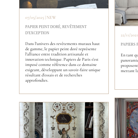
07/05/2025 | NEW
PAPIER PEINT DORÉ, REVÊTEMENT
D'EXCEPTION
22/11/202
Dans l'univers des revêtements muraux haut
PAPIERS
de gamme, le papier peint doré représente
l'alliance entre tradition artisanale et
En tant qu
innovation technique. Papiers de Paris s'est
panoramiq
imposé comme référence dans ce domaine
proposent 
exigeant, développant un savoir-faire unique
mettant la
résultant d'essais et de recherches
approfondies.