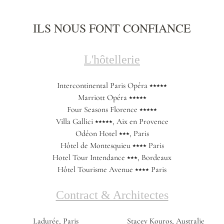
ILS NOUS FONT CONFIANCE
L'hôtellerie
Intercontinental Paris Opéra ⭑⭑⭑⭑⭑
Marriott Opéra ⭑⭑⭑⭑⭑
Four Seasons Florence ⭑⭑⭑⭑⭑
Villa Gallici ⭑⭑⭑⭑⭑, Aix en Provence
Odéon Hotel ⭑⭑⭑, Paris
Hôtel de Montesquieu ⭑⭑⭑⭑ Paris
Hotel Tour Intendance ⭑⭑⭑, Bordeaux
Hôtel Tourisme Avenue ⭑⭑⭑⭑ Paris
Contract & Architectes
Ladurée, Paris
Stacey Kouros, Australie