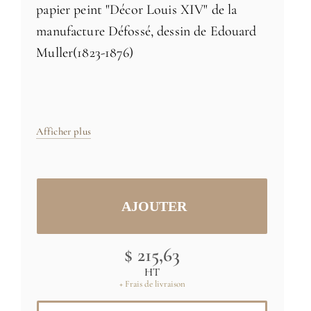
papier peint "Décor Louis XIV" de la
manufacture Défossé, dessin de Edouard
Muller(1823-1876)
Papier peint intissé
Afficher plus
Fabriqué en France
Taille: H 170cm x L 91,4cm - livré en 1 lè
de 91 cm de largeur
Tailles et couleurs spécifiques
sur
$ 215,63
demande
HT
+ Frais de livraison
Image originale: (C) RMN-Grand Palais