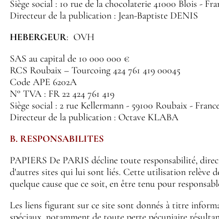
Siège social : 10 rue de la chocolaterie 41000 Blois - Fra
Directeur de la publication : Jean-Baptiste DENIS
HEBERGEUR
: OVH
SAS au capital de 10 000 000 €
RCS Roubaix – Tourcoing 424 761 419 00045
Code APE 6202A
N° TVA : FR 22 424 761 419
Siège social : 2 rue Kellermann - 59100 Roubaix - France
Directeur de la publication : Octave KLABA
B. RESPONSABILITES
PAPIERS De PARIS décline toute responsabilité, directe o
d'autres sites qui lui sont liés. Cette utilisation relè
quelque cause que ce soit, en être tenu pour responsable
Les liens figurant sur ce site sont donnés à titre infor
spéciaux, notamment de toute perte pécuniaire résultant 