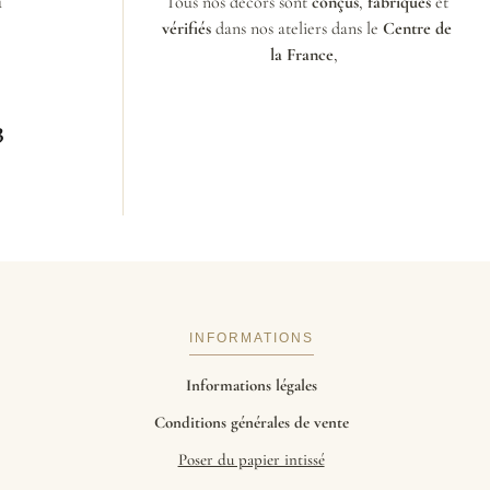
u
Tous nos décors sont
conçus
,
fabriqués
et
vérifiés
dans nos ateliers dans le
Centre de
la France
,
3
INFORMATIONS
Informations légales
Conditions générales de vente
Poser du papier intissé