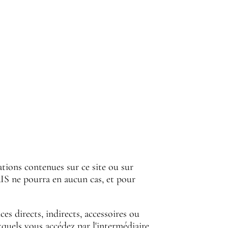
ations contenues sur ce site ou sur
ARIS ne pourra en aucun cas, et pour
s directs, indirects, accessoires ou
xquels vous accédez par l'intermédiaire