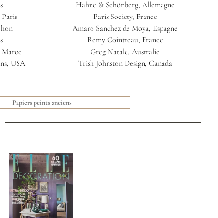
s
Hahne & Schönberg, Allemagne
 Paris
Paris Society, France
chon
Amaro Sanchez de Moya, Espagne
s
Remy Cointreau, France
, Maroc
Greg Natale, Australie
gns, USA
Trish Johnston Design, Canada
Papiers peints anciens