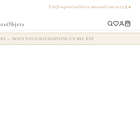
FAQ
Inspiration
Notre maison
Contract
▾
FR
ts
Objets
NES — NOUS VOUS SOUHAITONS UN BEL ÉTÉ