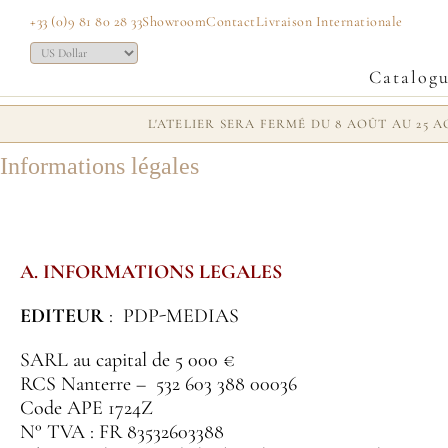
+33 (0)9 81 80 28 33
Showroom
Contact
Livraison Internationale
Catalog
L'ATELIER SERA FERMÉ DU 8 AOÛT AU 25
Informations légales
A. INFORMATIONS LEGALES
EDITEUR
: PDP-MEDIAS
SARL au capital de 5 000 €
RCS Nanterre – 532 603 388 00036
Code APE 1724Z
N° TVA : FR 83532603388