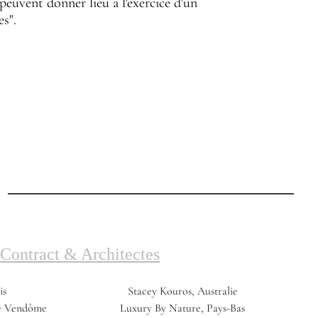
euvent donner lieu à l'exercice d'un
es".
Contract & Architectes
is
Stacey Kouros, Australie
ce Vendôme
Luxury By Nature, Pays-Bas