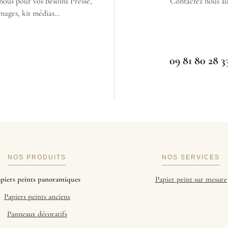
nous pour vos besoins Presse,
Contactez nous a
mages, kit médias…
09 81 80 28 3
NOS PRODUITS
NOS SERVICES
piers peints panoramiques
Papier peint sur mesure
Papiers peints anciens
Panneaux décoratifs