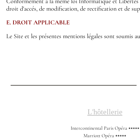
Conformément à la même loi Informatique et Libertés du 
droit d'accés, de modification, de rectification et de s
E. DROIT APPLICABLE
Le Site et les présentes mentions légales sont soumis au
L'hôtellerie
Intercontinental Paris Opéra ⭑⭑⭑⭑⭑
Marriott Opéra ⭑⭑⭑⭑⭑