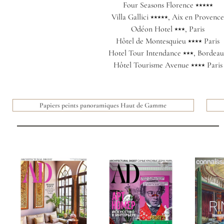
Four Seasons Florence ⭑⭑⭑⭑⭑
Villa Gallici ⭑⭑⭑⭑⭑, Aix en Provence
Odéon Hotel ⭑⭑⭑, Paris
Hôtel de Montesquieu ⭑⭑⭑⭑ Paris
Hotel Tour Intendance ⭑⭑⭑, Bordeau
Hôtel Tourisme Avenue ⭑⭑⭑⭑ Paris
Papiers peints panoramiques Haut de Gamme