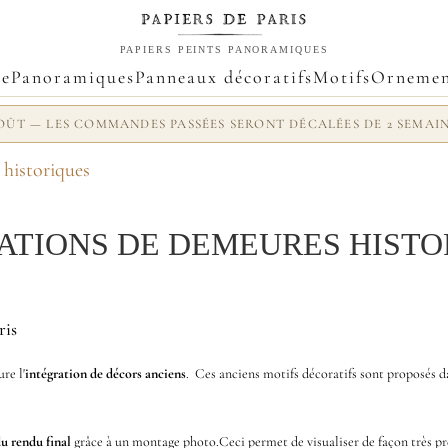
PAPIERS PEINTS PANORAMIQUES
ue
Panoramiques
Panneaux décoratifs
Motifs
Ornemen
 AOÛT — LES COMMANDES PASSÉES SERONT DÉCALÉES DE 2 SEMAI
historiques
ATIONS DE DEMEURES HISTO
ris
re l'
intégration de décors anciens
. Ces anciens motifs décoratifs sont proposés d
u rendu final
grâce à un montage photo.Ceci permet de visualiser de façon très préci