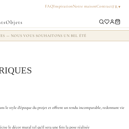
FAQ
Inspiration
Notre maison
Contract
▾
FR
ts
Objets
NES — NOUS VOUS SOUHAITONS UN BEL ÉTÉ
RIQUES
ans le style d'époque du projet et offrent un rendu incomparable, redonnant vie
se le décor mural tel qu'il sera une fois la pose réalisée