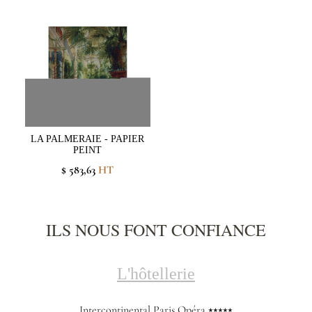
LA PALMERAIE - PAPIER
PEINT
$ 583,63
HT
ILS NOUS FONT CONFIANCE
L'hôtellerie
Intercontinental Paris Opéra ⭑⭑⭑⭑⭑