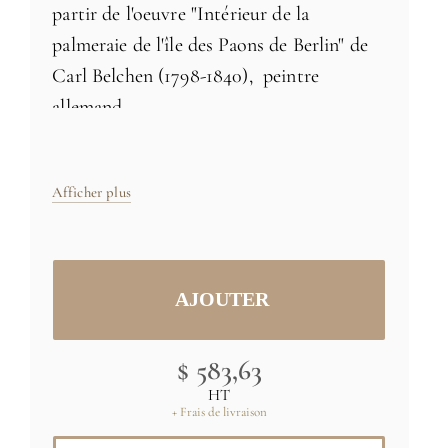
partir de l'oeuvre "Intérieur de la
palmeraie de l'île des Paons de Berlin" de
Carl Belchen (1798-1840), peintre
allemand
Deuxieme décor , voir le décor "
La
palmeraie 1
"
Afficher plus
Papier intissé 170g, fabriqué en France
Taille: H 250cm x L217cm - livré en 3 lès
Tailles et couleurs spécifiques
sur
$ 583,63
demande
HT
+ Frais de livraison
Image originale: (C) BPK, Berlin, Dist.