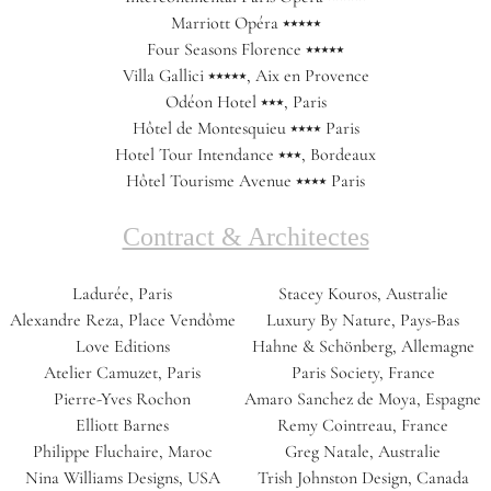
Marriott Opéra ⭑⭑⭑⭑⭑
Four Seasons Florence ⭑⭑⭑⭑⭑
Villa Gallici ⭑⭑⭑⭑⭑, Aix en Provence
Odéon Hotel ⭑⭑⭑, Paris
Hôtel de Montesquieu ⭑⭑⭑⭑ Paris
Hotel Tour Intendance ⭑⭑⭑, Bordeaux
Hôtel Tourisme Avenue ⭑⭑⭑⭑ Paris
Contract & Architectes
Ladurée, Paris
Stacey Kouros, Australie
Alexandre Reza, Place Vendôme
Luxury By Nature, Pays-Bas
Love Editions
Hahne & Schönberg, Allemagne
Atelier Camuzet, Paris
Paris Society, France
Pierre-Yves Rochon
Amaro Sanchez de Moya, Espagne
Elliott Barnes
Remy Cointreau, France
Philippe Fluchaire, Maroc
Greg Natale, Australie
Nina Williams Designs, USA
Trish Johnston Design, Canada