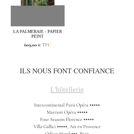
LA PALMERAIE - PAPIER
PEINT
609,00 €
TTC
ILS NOUS FONT CONFIANCE
L'hôtellerie
Intercontinental Paris Opéra ⭑⭑⭑⭑⭑
Marriott Opéra ⭑⭑⭑⭑⭑
Four Seasons Florence ⭑⭑⭑⭑⭑
Villa Gallici ⭑⭑⭑⭑⭑, Aix en Provence
Odéon Hotel ⭑⭑⭑, Paris