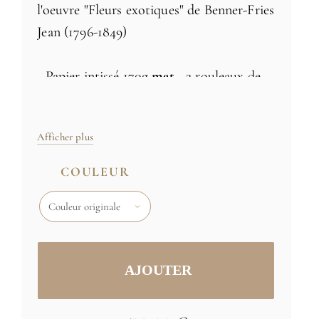
l'oeuvre "Fleurs exotiques" de Benner-Fries
Jean (1796-1849)
- Papier intissé 170g
mat
- 2 rouleaux de
91cm ( + 190 euros )
Afficher plus
Disponible en 3 coloris
COULEUR
Taille: H 246cm x L 182cm
Tailles et couleurs spécifiques
sur
demande
Image originale: (C) RMN / Hervé