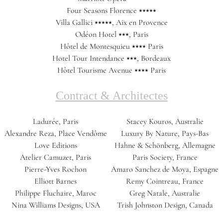
Four Seasons Florence ⭑⭑⭑⭑⭑
Villa Gallici ⭑⭑⭑⭑⭑, Aix en Provence
Odéon Hotel ⭑⭑⭑, Paris
Hôtel de Montesquieu ⭑⭑⭑⭑ Paris
Hotel Tour Intendance ⭑⭑⭑, Bordeaux
Hôtel Tourisme Avenue ⭑⭑⭑⭑ Paris
Contract & Architectes
Ladurée, Paris
Stacey Kouros, Australie
Alexandre Reza, Place Vendôme
Luxury By Nature, Pays-Bas
Love Editions
Hahne & Schönberg, Allemagne
Atelier Camuzet, Paris
Paris Society, France
Pierre-Yves Rochon
Amaro Sanchez de Moya, Espagne
Elliott Barnes
Remy Cointreau, France
Philippe Fluchaire, Maroc
Greg Natale, Australie
Nina Williams Designs, USA
Trish Johnston Design, Canada