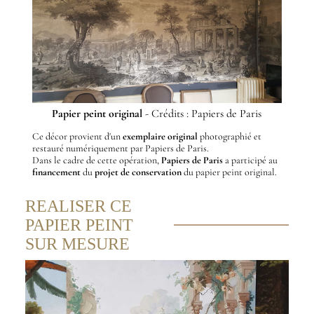
Papier peint original
- Crédits : Papiers de Paris
Ce décor provient d'un
exemplaire original
photographié et
restauré numériquement par Papiers de Paris.
Dans le cadre de cette opération,
Papiers de Paris
a participé au
financement
du
projet de conservation
du papier peint original.
REALISER CE
PAPIER PEINT
SUR MESURE