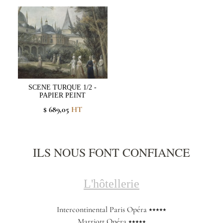
SCENE TURQUE 1/2 -
PAPIER PEINT
$ 689,05
HT
ILS NOUS FONT CONFIANCE
L'hôtellerie
Intercontinental Paris Opéra ⭑⭑⭑⭑⭑
Marriott Opéra ⭑⭑⭑⭑⭑