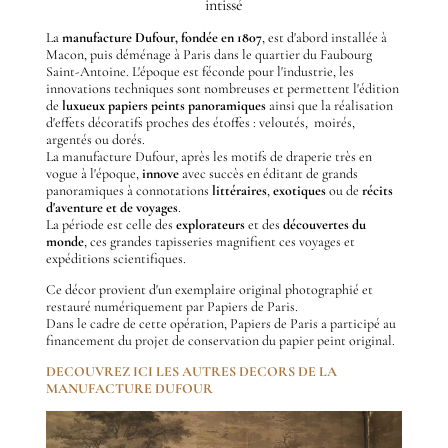
intissé
La
manufacture Dufour, fondée en 1807
, est d'abord installée à
Macon, puis déménage à Paris dans le quartier du Faubourg
Saint-Antoine. L'époque est féconde pour l'industrie, les
innovations techniques sont nombreuses et permettent l'édition
de
luxueux papiers peints panoramiques
ainsi que la réalisation
d'effets décoratifs proches des étoffes : veloutés, moirés,
argentés ou dorés.
La manufacture Dufour, après les motifs de draperie très en
vogue à l'époque,
innove
avec succès en éditant de grands
panoramiques à connotations
littéraires
,
exotiques
ou de
récits
d'aventure et de voyages
.
La période est celle des
explorateurs
et des
découvertes du
monde
, ces grandes tapisseries magnifient ces voyages et
expéditions scientifiques.
Ce décor provient d'un exemplaire original photographié et
restauré numériquement par Papiers de Paris.
Dans le cadre de cette opération, Papiers de Paris a participé au
financement du projet de conservation du papier peint original.
DECOUVREZ ICI LES AUTRES DECORS DE LA
MANUFACTURE DUFOUR