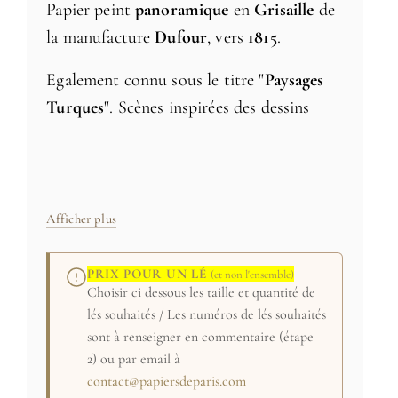
Papier peint
panoramique
en
Grisaille
de
la manufacture
Dufour
, vers
1815
.
Egalement connu sous le titre "
Paysages
Turques
". Scènes inspirées des dessins
gravés des "
voyages pittoresques en
Grèce
" du Comte de
Choiseul-Gouffier
,
publié à partir de
1778
. Divers
paysages
,
aqueducs
,
ruines romaines
, notamment le
Afficher plus
temple de Mars
.
PRIX POUR UN LÉ
(et non l'ensemble)
Fabriqué en France sur papier intissé mat.
Choisir ci dessous les taille et quantité de
Livré en 5 lés de 91 cm, pose bord à bord.
lés souhaités / Les numéros de lés souhaités
sont à renseigner en commentaire (étape
Credit: (c) Collection particulière
2) ou par email à
contact@papiersdeparis.com