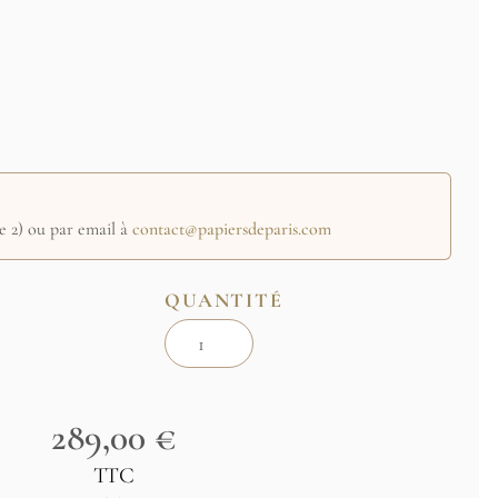
nt à renseigner en commentaire (étape2) ou par email à
pe 2) ou par email à
contact@papiersdeparis.com
QUANTITÉ
289,00 €
TTC