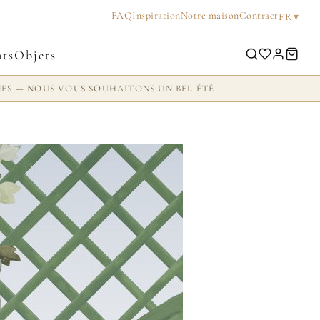
FAQ
Inspiration
Notre maison
Contract
▾
FR
ts
Objets
NES — NOUS VOUS SOUHAITONS UN BEL ÉTÉ