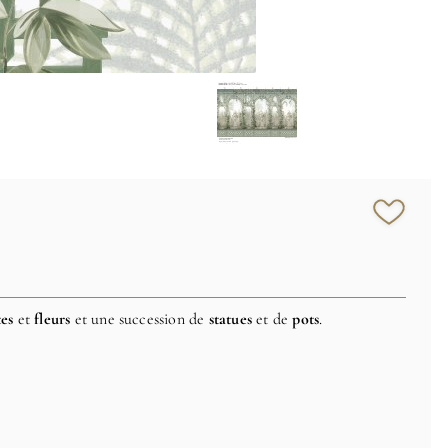
tes
et
fleurs
et une succession de
statues
et de
pots
.