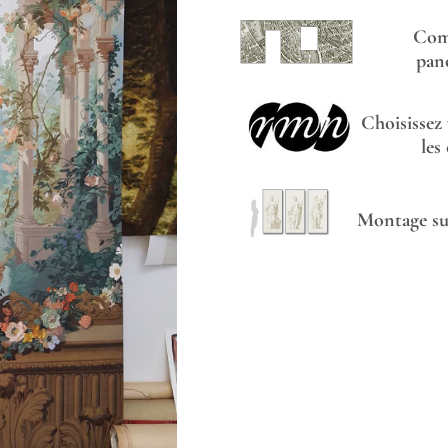
Com
pan
Choisissez
les
Montage sur