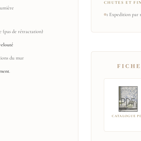
CHUTES ET FI
 lumière
1 Expedition par 
e (pas de rétractation)
velouté
tions du mur
FICHE
ement
.
CATALOGUE P