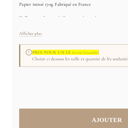
Papier intissé 170g. Fabriqué en France
Tailles et couleurs spécifiques
sur demande
Prix pour un lé (et non l'ensemble) :
Choisir ci dessous les
contact@papiersdeparis.comImage originale: collection par
Afficher plus
PRIX POUR UN LÉ
(et non l'ensemble)
Choisir ci dessous les taille et quantité de lés souha