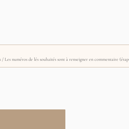
 taille et quantité de lés souhaités / Les numéros de lés souhaités so
ticulière
ités / Les numéros de lés souhaités sont à renseigner en commentaire (éta