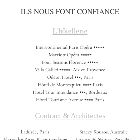
ILS NOUS FONT CONFIANCE
L'hôtellerie
Intercontinental Paris Opéra ⭑⭑⭑⭑⭑
Marriott Opéra ⭑⭑⭑⭑⭑
Four Seasons Florence ⭑⭑⭑⭑⭑
Villa Gallici ⭑⭑⭑⭑⭑, Aix en Provence
Odéon Hotel ⭑⭑⭑, Paris
Hôtel de Montesquieu ⭑⭑⭑⭑ Paris
Hotel Tour Intendance ⭑⭑⭑, Bordeaux
Hôtel Tourisme Avenue ⭑⭑⭑⭑ Paris
Contract & Architectes
Ladurée, Paris
Stacey Kouros, Australie
Alexandre Reza, Place Vendôme
Luxury By Nature, Pays-Bas