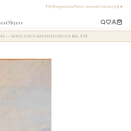
FAQ
Inspiration
Notre maison
Contract
▾
FR
ts
Objets
NES — NOUS VOUS SOUHAITONS UN BEL ÉTÉ