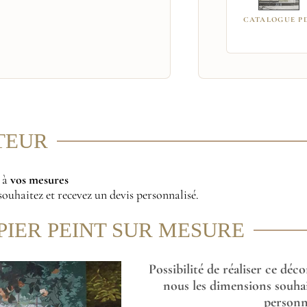
CATALOGUE P
ITEUR
r à
vos mesures
ouhaitez et recevez un devis personnalisé.
PIER PEINT SUR MESURE
Possibilité de réaliser ce déc
nous les dimensions souhai
personna