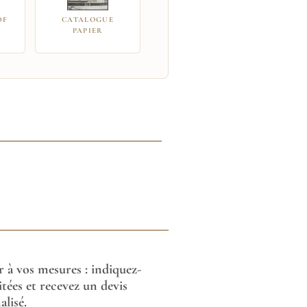
DF
CATALOGUE
PAPIER
or à vos mesures : indiquez-
tées et recevez un devis
lisé.