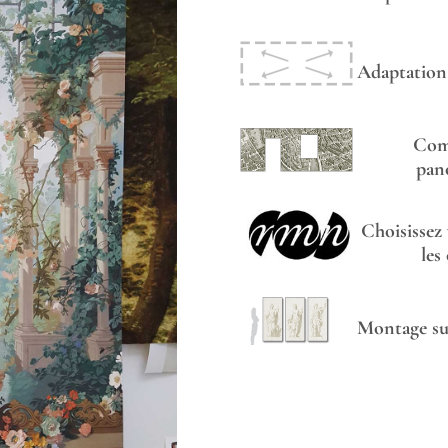
Adaptation 
Com
pan
Choisissez
les
Montage sur