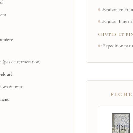
e)
Livraison en Fran
ent
Livraison Interna
CHUTES ET FI
 lumière
1 Expedition par 
e (pas de rétractation)
velouté
tions du mur
FICHE
ement
.