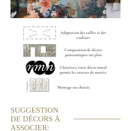
Adaptation des tailles et des
couleurs
Composition de décors
panoramiques sur plan
Choisissez votre décor mural
parmis les oeuvres de musées
Montage sur chassis.
SUGGESTION
DE DÉCORS À
ASSOCIER: