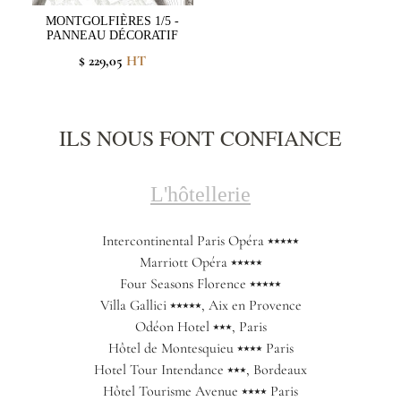
MONTGOLFIÈRES 1/5 -
PANNEAU DÉCORATIF
$ 229,05
HT
ILS NOUS FONT CONFIANCE
L'hôtellerie
Intercontinental Paris Opéra ⭑⭑⭑⭑⭑
Marriott Opéra ⭑⭑⭑⭑⭑
Four Seasons Florence ⭑⭑⭑⭑⭑
Villa Gallici ⭑⭑⭑⭑⭑, Aix en Provence
Odéon Hotel ⭑⭑⭑, Paris
Hôtel de Montesquieu ⭑⭑⭑⭑ Paris
Hotel Tour Intendance ⭑⭑⭑, Bordeaux
Hôtel Tourisme Avenue ⭑⭑⭑⭑ Paris