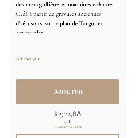
des
montgolfières
et
machines volantes
.
Créé à partir de gravures anciennes
d'
aérostats
, sur le
plan de Turgot
en
arrière plan.
Papier peint intissé, Fabriqué en France
Afficher plus
Taille: H 250cm x L 427cm - livré en
7 lés
de 61 cm de largeur
Tailles et couleurs spécifiques
sur
demande
$ 922,88
HT
Copyright : (C) RMN / Papiers de Paris
+ Frais de livraison