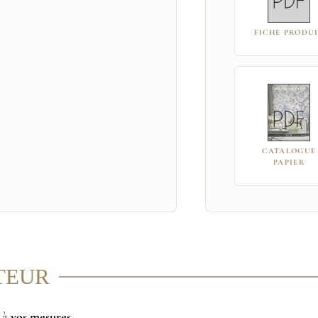
FICHE PRODU
CATALOGUE
PAPIER
ITEUR
r à
vos mesures