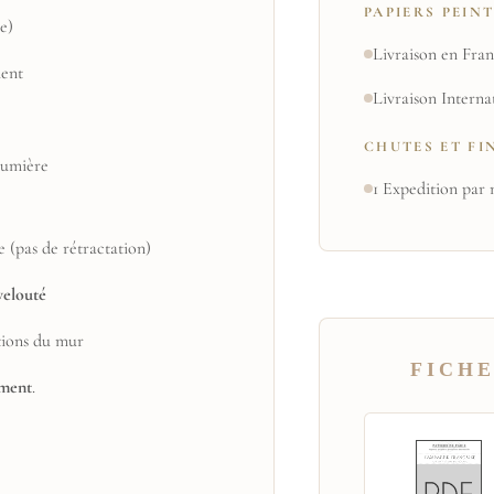
PAPIERS PEIN
e)
Livraison en Fran
ent
Livraison Interna
CHUTES ET FI
 lumière
1 Expedition par 
e (pas de rétractation)
velouté
tions du mur
FICHE
ement
.