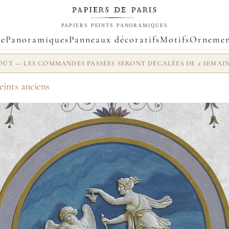
PAPIERS PEINTS PANORAMIQUES
ue
Panoramiques
Panneaux décoratifs
Motifs
Ornemen
 AOÛT — LES COMMANDES PASSÉES SERONT DÉCALÉES DE 2 SEMAI
eints anciens