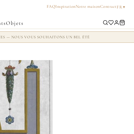
FAQ
Inspiration
Notre maison
Contract
▾
FR
ts
Objets
NES — NOUS VOUS SOUHAITONS UN BEL ÉTÉ