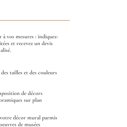
or à vos mesures : indiquez-
tées et recevez un devis
lisé.
des tailles et des couleurs
position de décors
oramiques sur plan
 votre décor mural parmis
 oeuvres de musées