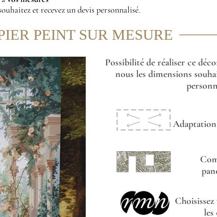
ouhaitez et recevez un devis personnalisé.
PIER PEINT SUR MESURE
Possibilité de réaliser ce déc
nous les dimensions souhai
personna
Adaptation 
Com
pan
Choisissez
les