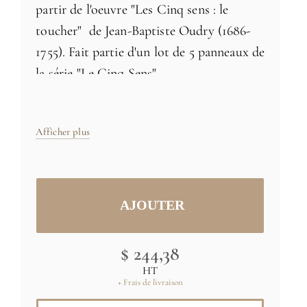
partir de l'oeuvre "Les Cinq sens : le
toucher" de Jean-Baptiste Oudry (1686-
1755). Fait partie d'un lot de 5 panneaux de
la série "Le Cinq Sens"
Décor XVIIIème siècle représentant
arbres et paysage ainsi que des
Afficher plus
personnages en premier plan. Panneau
décoratif éxécuté en 1749 pour le cabinet
intérieur dela Reine Marie Leszczynska à
Versailles
Chaque panneau peut être commandé
$ 244,38
séparément
HT
+ Frais de livraison
Taille: H 175cm x L 91,4cm - livré en 1 lé