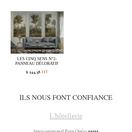
LES CINQ SENS N°2-
PANNEAU DÉCORATIF
$ 244,38
HT
ILS NOUS FONT CONFIANCE
L'hôtellerie
Intercontinental Paris Opéra ⭑⭑⭑⭑⭑