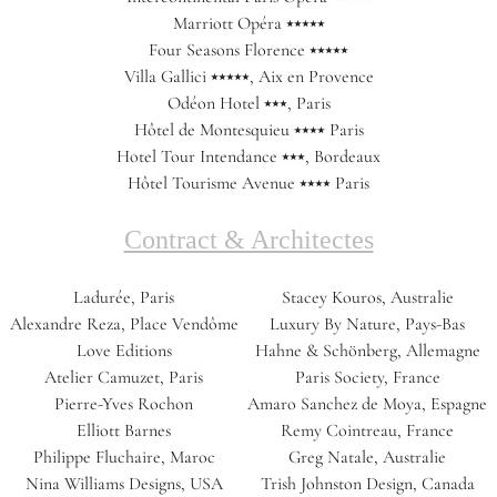
Marriott Opéra ⭑⭑⭑⭑⭑
Four Seasons Florence ⭑⭑⭑⭑⭑
Villa Gallici ⭑⭑⭑⭑⭑, Aix en Provence
Odéon Hotel ⭑⭑⭑, Paris
Hôtel de Montesquieu ⭑⭑⭑⭑ Paris
Hotel Tour Intendance ⭑⭑⭑, Bordeaux
Hôtel Tourisme Avenue ⭑⭑⭑⭑ Paris
Contract & Architectes
Ladurée, Paris
Stacey Kouros, Australie
Alexandre Reza, Place Vendôme
Luxury By Nature, Pays-Bas
Love Editions
Hahne & Schönberg, Allemagne
Atelier Camuzet, Paris
Paris Society, France
Pierre-Yves Rochon
Amaro Sanchez de Moya, Espagne
Elliott Barnes
Remy Cointreau, France
Philippe Fluchaire, Maroc
Greg Natale, Australie
Nina Williams Designs, USA
Trish Johnston Design, Canada