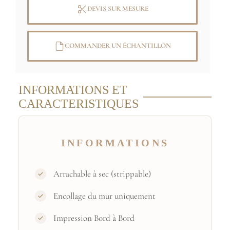
de 91,4 cm de largeur
DEVIS SUR MESURE
Tailles et couleurs spécifiques
sur
COMMANDER UN ÉCHANTILLON
demande
INFORMATIONS ET
Image originale: (C) RMN-Grand Palais
CARACTERISTIQUES
(Château de Versailles) / Daniel Arnaudet
/ Jean Schormans
INFORMATIONS
Arrachable à sec (strippable)
Encollage du mur uniquement
Impression Bord à Bord