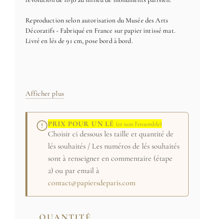
Reproduction selon autorisation du Musée des Arts
Décoratifs - Fabriqué en France sur papier intissé mat.
Livré en lés de 91 cm, pose bord à bord.
Credit: MAD Paris / Jean Tholance / Papiers de Paris
Manufacture : Deguette & Magnier Paris 1835/184
Voir la notice complète
Afficher plus
PRIX POUR UN LÉ
(et non l'ensemble)
Choisir ci dessous les taille et quantité de
lés souhaités / Les numéros de lés souhaités
sont à renseigner en commentaire (étape
2) ou par email à
contact@papiersdeparis.com
QUANTITÉ