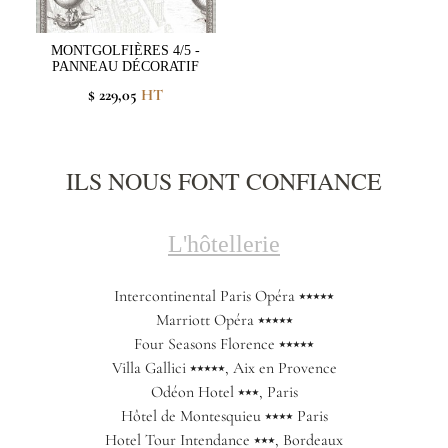
MONTGOLFIÈRES 4/5 -
PANNEAU DÉCORATIF
$ 229,05
HT
ILS NOUS FONT CONFIANCE
L'hôtellerie
Intercontinental Paris Opéra ⭑⭑⭑⭑⭑
Marriott Opéra ⭑⭑⭑⭑⭑
Four Seasons Florence ⭑⭑⭑⭑⭑
Villa Gallici ⭑⭑⭑⭑⭑, Aix en Provence
Odéon Hotel ⭑⭑⭑, Paris
Hôtel de Montesquieu ⭑⭑⭑⭑ Paris
Hotel Tour Intendance ⭑⭑⭑, Bordeaux