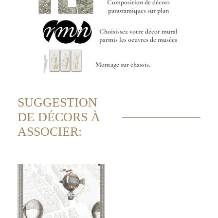
Composition de décors
panoramiques sur plan
Choisissez votre décor mural
parmis les oeuvres de musées
Montage sur chassis.
SUGGESTION
DE DÉCORS À
ASSOCIER: