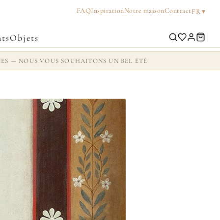
FAQ
Inspiration
Notre maison
Contract
▾
FR
ts
Objets
NES — NOUS VOUS SOUHAITONS UN BEL ÉTÉ