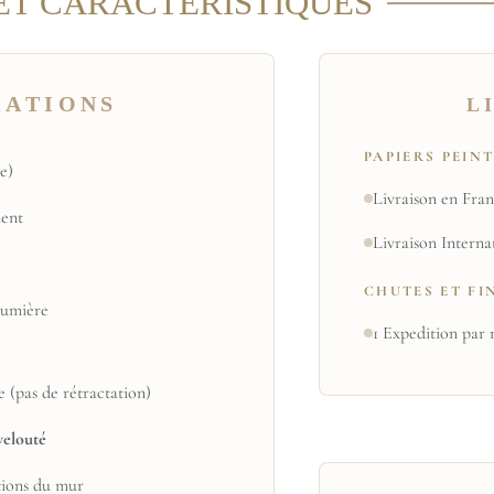
ET CARACTERISTIQUES
MATIONS
L
PAPIERS PEIN
e)
Livraison en Fran
ent
Livraison Interna
CHUTES ET FI
 lumière
1 Expedition par 
e (pas de rétractation)
velouté
tions du mur