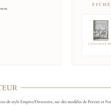
FICHE
ement
.
CATALOGUE P
ITEUR
ures de style Empire/Directoire, sur des modèles de Percier et 