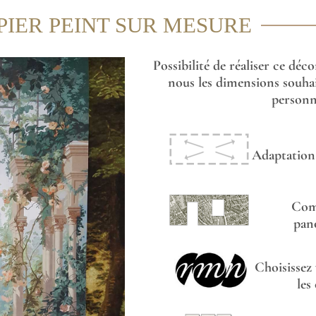
PIER PEINT SUR MESURE
Possibilité de réaliser ce déc
nous les dimensions souhai
personna
Adaptation 
Com
pan
Choisissez
les