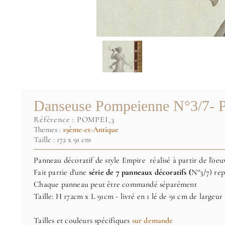
Danseuse Pompeienne N°3/7- P
référence :
POMPEI_3
Themes :
19ème-et-Antique
Taille : 172 x 91 cm
Panneau décoratif de style Empire réalisé à partir de l'oeu
Fait partie d'une
série de 7 panneaux décoratifs (
N°3/7)
rep
Chaque panneau peut être commandé séparément
Taille: H 172cm x L 91cm - livré en 1 lé de 91 cm de largeur
Tailles et couleurs spécifiques
sur demande