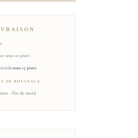
IVRAISON
TS
ce sous 10 jours
tionale
sous 15 jours
NS DE ROULEAUX
mois - (fin de mois)