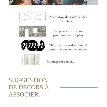
Adaptation des tailles et des
couleurs
Composition de décors
panoramiques sur plan
Choisissez votre décor mural
parmis les oeuvres de musées
Montage sur chassis.
SUGGESTION
DE DÉCORS À
ASSOCIER: