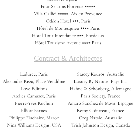
Four Seasons Florence ⭑⭑⭑⭑⭑
Villa Gallici ⭑⭑⭑⭑⭑, Aix en Provence
Odéon Hotel ⭑⭑⭑, Paris
Hôtel de Montesquieu ⭑⭑⭑⭑ Paris
Hotel Tour Intendance ⭑⭑⭑, Bordeaux
Hôtel Tourisme Avenue ⭑⭑⭑⭑ Paris
Contract & Architectes
Ladurée, Paris
Stacey Kouros, Australie
Alexandre Reza, Place Vendôme
Luxury By Nature, Pays-Bas
Love Editions
Hahne & Schönberg, Allemagne
Atelier Camuzet, Paris
Paris Society, France
Pierre-Yves Rochon
Amaro Sanchez de Moya, Espagne
Elliott Barnes
Remy Cointreau, France
Philippe Fluchaire, Maroc
Greg Natale, Australie
Nina Williams Designs, USA
Trish Johnston Design, Canada