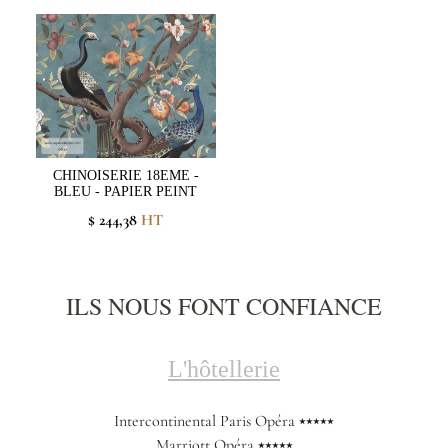
CHINOISERIE 18EME -
BLEU - PAPIER PEINT
$ 244,38
HT
ILS NOUS FONT CONFIANCE
L'hôtellerie
Intercontinental Paris Opéra ⭑⭑⭑⭑⭑
Marriott Opéra ⭑⭑⭑⭑⭑