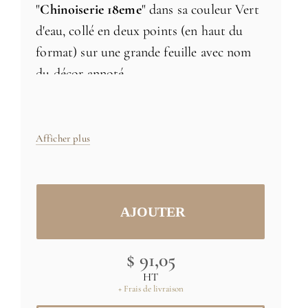
"
Chinoiserie 18eme
" dans sa couleur Vert
d'eau, collé en deux points (en haut du
format) sur une grande feuille avec nom
du décor annoté.
Format de l'extrait du papier peint:
Afficher plus
38x56cm
Papier intissé 180g/m2, livré enroulé, sans
cadre
$ 91,05
HT
+ Frais de livraison