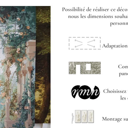
Possibilité de réaliser ce déc
nous les dimensions souhai
personna
Adaptation 
Com
pan
Choisissez
les
Montage sur