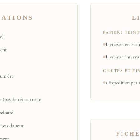
MATIONS
L
PAPIERS PEIN
e)
Livraison en Fran
ent
Livraison Interna
CHUTES ET FI
 lumière
1 Expedition par 
e (pas de rétractation)
velouté
tions du mur
FICHE
ement
.