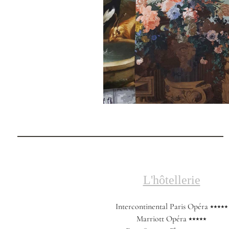
L'hôtellerie
Intercontinental Paris Opéra ⭑⭑⭑⭑⭑
Marriott Opéra ⭑⭑⭑⭑⭑