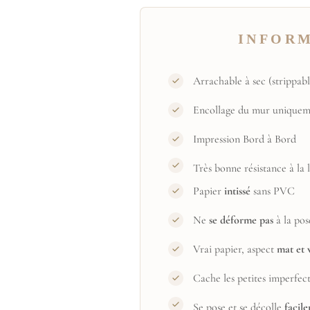
INFOR
Arrachable à sec (strippabl
Encollage du mur uniquem
Impression Bord à Bord
Très bonne résistance à la
Papier
intissé
sans PVC
Ne
se déforme pas
à la pos
Vrai papier, aspect
mat et 
Cache les petites imperfec
Se pose et se décolle
facil