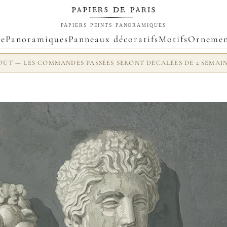
PAPIERS PEINTS PANORAMIQUES
ue
Panoramiques
Panneaux décoratifs
Motifs
Ornemen
 AOÛT — LES COMMANDES PASSÉES SERONT DÉCALÉES DE 2 SEMAI