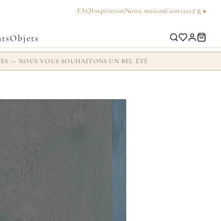
FAQ
Inspiration
Notre maison
Contract
▾
FR
ts
Objets
NES — NOUS VOUS SOUHAITONS UN BEL ÉTÉ