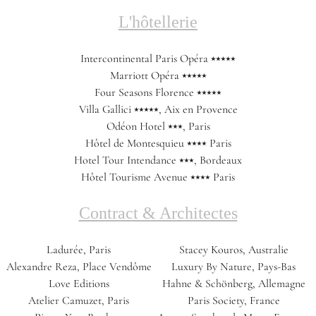
L'hôtellerie
Intercontinental Paris Opéra ⭑⭑⭑⭑⭑
Marriott Opéra ⭑⭑⭑⭑⭑
Four Seasons Florence ⭑⭑⭑⭑⭑
Villa Gallici ⭑⭑⭑⭑⭑, Aix en Provence
Odéon Hotel ⭑⭑⭑, Paris
Hôtel de Montesquieu ⭑⭑⭑⭑ Paris
Hotel Tour Intendance ⭑⭑⭑, Bordeaux
Hôtel Tourisme Avenue ⭑⭑⭑⭑ Paris
Contract & Architectes
Ladurée, Paris
Stacey Kouros, Australie
Alexandre Reza, Place Vendôme
Luxury By Nature, Pays-Bas
Love Editions
Hahne & Schönberg, Allemagne
Atelier Camuzet, Paris
Paris Society, France