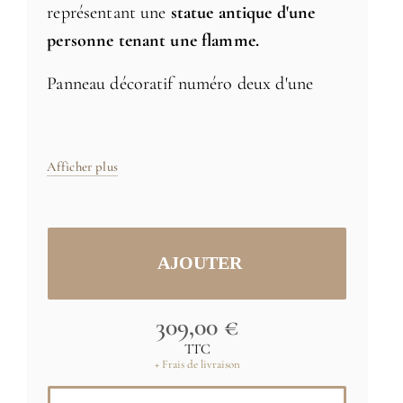
représentant une
statue antique d'une
personne tenant une flamme.
Panneau décoratif numéro deux d'une
série de quatre, chacun représentant une
statue antique différente.
Afficher plus
Fabriqué en France
Taille : 196 x 91,4 cm
309,00 €
TTC
+ Frais de livraison