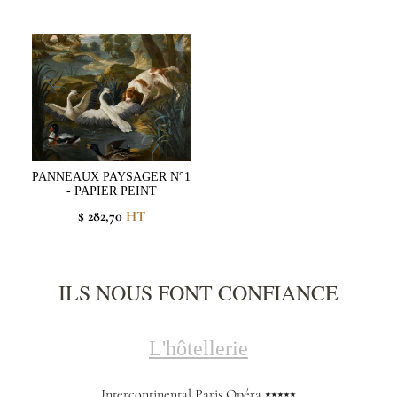
PANNEAUX PAYSAGER N°1
- PAPIER PEINT
$ 282,70
HT
ILS NOUS FONT CONFIANCE
L'hôtellerie
Intercontinental Paris Opéra ⭑⭑⭑⭑⭑