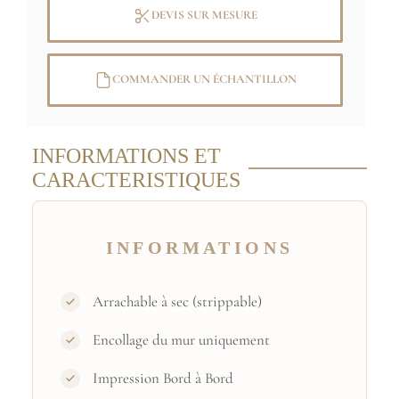
DEVIS SUR MESURE
Image originale: (C) RMN-Grand Palais
(domaine de Chantilly) / René-Gabriel
COMMANDER UN ÉCHANTILLON
Ojéda
INFORMATIONS ET
CARACTERISTIQUES
INFORMATIONS
Arrachable à sec (strippable)
Encollage du mur uniquement
Impression Bord à Bord