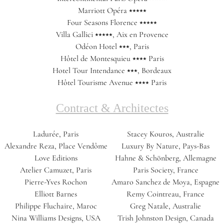
Marriott Opéra ⭑⭑⭑⭑⭑
Four Seasons Florence ⭑⭑⭑⭑⭑
Villa Gallici ⭑⭑⭑⭑⭑, Aix en Provence
Odéon Hotel ⭑⭑⭑, Paris
Hôtel de Montesquieu ⭑⭑⭑⭑ Paris
Hotel Tour Intendance ⭑⭑⭑, Bordeaux
Hôtel Tourisme Avenue ⭑⭑⭑⭑ Paris
Contract & Architectes
Ladurée, Paris
Stacey Kouros, Australie
Alexandre Reza, Place Vendôme
Luxury By Nature, Pays-Bas
Love Editions
Hahne & Schönberg, Allemagne
Atelier Camuzet, Paris
Paris Society, France
Pierre-Yves Rochon
Amaro Sanchez de Moya, Espagne
Elliott Barnes
Remy Cointreau, France
Philippe Fluchaire, Maroc
Greg Natale, Australie
Nina Williams Designs, USA
Trish Johnston Design, Canada