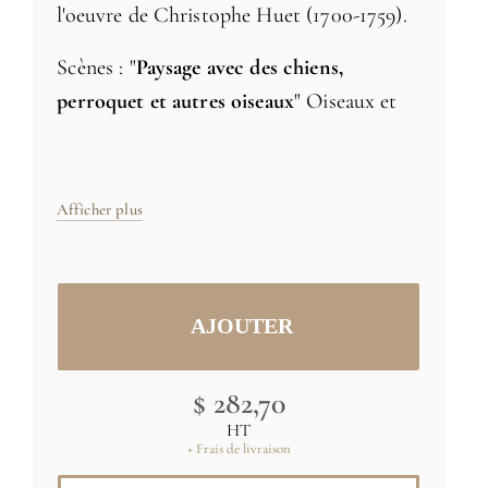
l'oeuvre de Christophe Huet (1700-1759).
Scènes : "
Paysage avec des chiens,
perroquet et autres oiseaux
" Oiseaux et
animaux dans des décors exotiques ou de
chinoiseries, typiques des intérieurs
français du 18ème siècle.
Afficher plus
Série de
10 panneaux décoratifs.
Chaque
panneau peut être commandé séparément
Taille: H170xL91,4cm
$ 282,70
Reproduction selon accord du Musée
HT
Condé. Tailles et couleurs spécifiques sur
+ Frais de livraison
demande