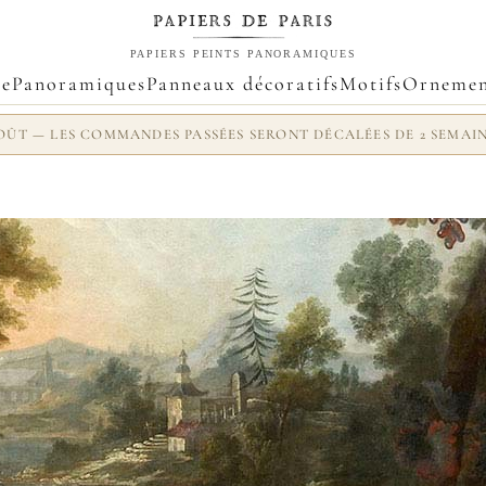
PAPIERS PEINTS PANORAMIQUES
ue
Panoramiques
Panneaux décoratifs
Motifs
Ornemen
 AOÛT — LES COMMANDES PASSÉES SERONT DÉCALÉES DE 2 SEMAI