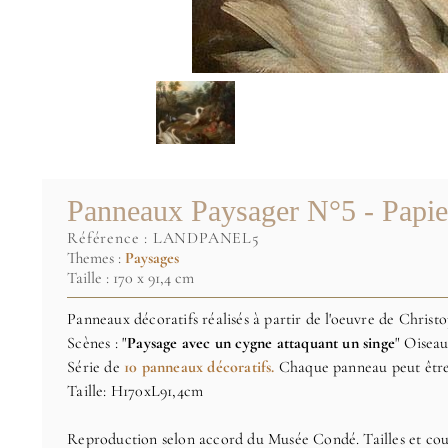
Panneaux Paysager N°5 - Papie
référence :
LANDPANEL5
Themes :
Paysages
Taille : 170 x 91,4 cm
Panneaux décoratifs réalisés à partir de l'oeuvre de Christ
Scènes : "
Paysage avec un cygne attaquant un singe
" Oiseau
Série de
10 panneaux décoratifs.
Chaque panneau peut êt
Taille: H170xL91,4cm
Reproduction selon accord du Musée Condé. Tailles et cou