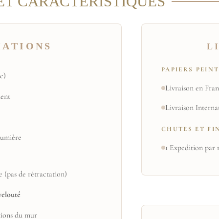
ET CARACTERISTIQUES
MATIONS
L
PAPIERS PEIN
e)
Livraison en Fran
ent
Livraison Interna
CHUTES ET FI
 lumière
1 Expedition par 
e (pas de rétractation)
velouté
tions du mur