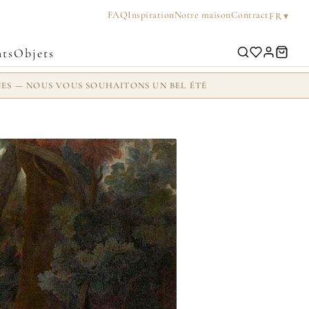
FAQ
Inspiration
Notre maison
Contract
▾
FR
ts
Objets
NES — NOUS VOUS SOUHAITONS UN BEL ÉTÉ