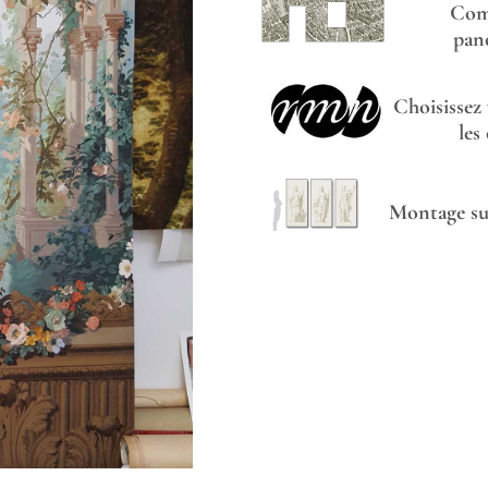
Com
pan
Choisissez
les
Montage sur