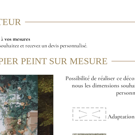
ITEUR
r à
vos mesures
ouhaitez et recevez un devis personnalisé.
PIER PEINT SUR MESURE
Possibilité de réaliser ce déc
nous les dimensions souhai
personna
Adaptation 