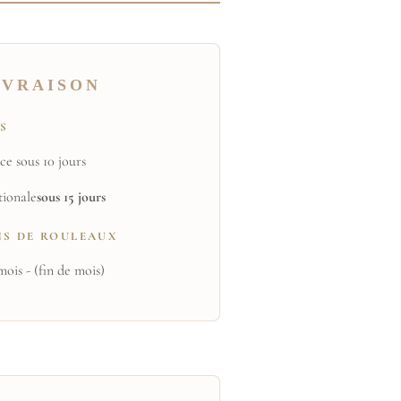
IVRAISON
TS
ce sous 10 jours
tionale
sous 15 jours
NS DE ROULEAUX
mois - (fin de mois)