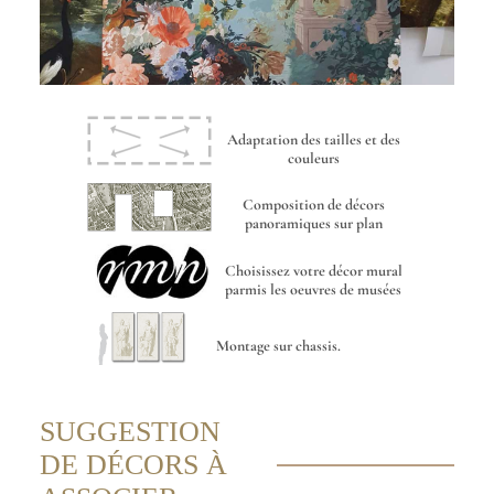
Adaptation des tailles et des
couleurs
Composition de décors
panoramiques sur plan
Choisissez votre décor mural
parmis les oeuvres de musées
Montage sur chassis.
SUGGESTION
DE DÉCORS À