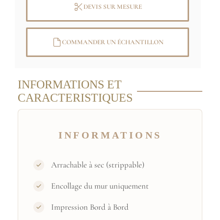
Existe en taille 112x30,5cm
DEVIS SUR MESURE
Image originale: (C) Musée Guimet, Paris,
COMMANDER UN ÉCHANTILLON
Dist. RMN-Grand Palais / Jean-Yves et
Nicolas Dubois
INFORMATIONS ET
CARACTERISTIQUES
INFORMATIONS
Arrachable à sec (strippable)
Encollage du mur uniquement
Impression Bord à Bord