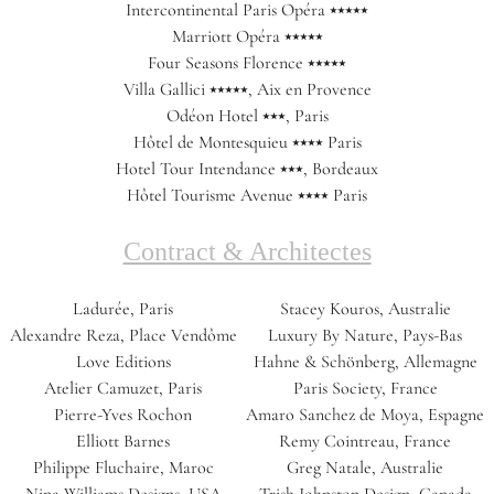
Intercontinental Paris Opéra ⭑⭑⭑⭑⭑
Marriott Opéra ⭑⭑⭑⭑⭑
Four Seasons Florence ⭑⭑⭑⭑⭑
Villa Gallici ⭑⭑⭑⭑⭑, Aix en Provence
Odéon Hotel ⭑⭑⭑, Paris
Hôtel de Montesquieu ⭑⭑⭑⭑ Paris
Hotel Tour Intendance ⭑⭑⭑, Bordeaux
Hôtel Tourisme Avenue ⭑⭑⭑⭑ Paris
Contract & Architectes
Ladurée, Paris
Stacey Kouros, Australie
Alexandre Reza, Place Vendôme
Luxury By Nature, Pays-Bas
Love Editions
Hahne & Schönberg, Allemagne
Atelier Camuzet, Paris
Paris Society, France
Pierre-Yves Rochon
Amaro Sanchez de Moya, Espagne
Elliott Barnes
Remy Cointreau, France
Philippe Fluchaire, Maroc
Greg Natale, Australie