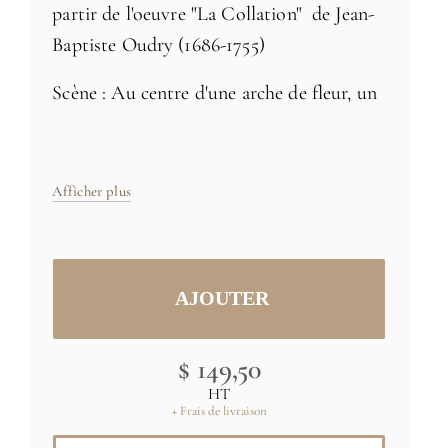
partir de l'oeuvre "La Collation" de Jean-
Baptiste Oudry (1686-1755)
Scène : Au centre d'une arche de fleur, un
homme lève son chapeau pour chanter et
faire dansant un jeune couple. Au premier
plan, appuyés sur un rocher, les deux
Afficher plus
jeunes gens dansent main dans la main.
Fait partie d'une série de
9 panneaux
décoratifs.
Chaque panneau peut être
commandé séparément
$ 149,50
Taille: H 155m x L 39cm - livré en 1 lé de
HT
39 cm de largeur
+ Frais de livraison