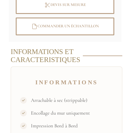
Tailles et couleurs spécifiques
sur
DEVIS SUR MESURE
demande
COMMANDER UN ÉCHANTILLON
Image originale: (C) RMN-Grand Palais
(musée du Louvre) / René-Gabriel Ojéda
INFORMATIONS ET
CARACTERISTIQUES
INFORMATIONS
Arrachable à sec (strippable)
Encollage du mur uniquement
Impression Bord à Bord