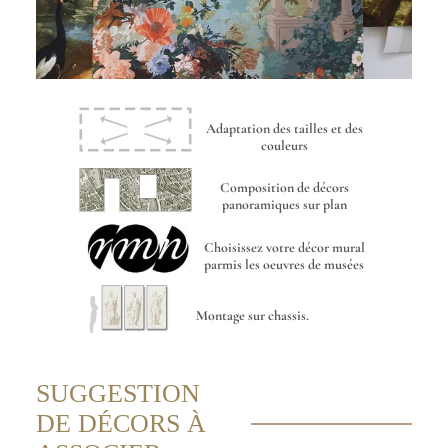
Adaptation des tailles et des
couleurs
Composition de décors
panoramiques sur plan
Choisissez votre décor mural
parmis les oeuvres de musées
Montage sur chassis.
SUGGESTION
DE DÉCORS À