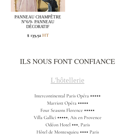
PANNEAU CHAMPÊTRE
N°6/9- PANNEAU
DÉCORATIF
$ 139,92
HT
ILS NOUS FONT CONFIANCE
L'hôtellerie
Intercontinental Paris Opéra ⭑⭑⭑⭑⭑
Marriott Opéra ⭑⭑⭑⭑⭑
Four Seasons Florence ⭑⭑⭑⭑⭑
Villa Gallici ⭑⭑⭑⭑⭑, Aix en Provence
Odéon Hotel ⭑⭑⭑, Paris
Hôtel de Montesquieu ⭑⭑⭑⭑ Paris