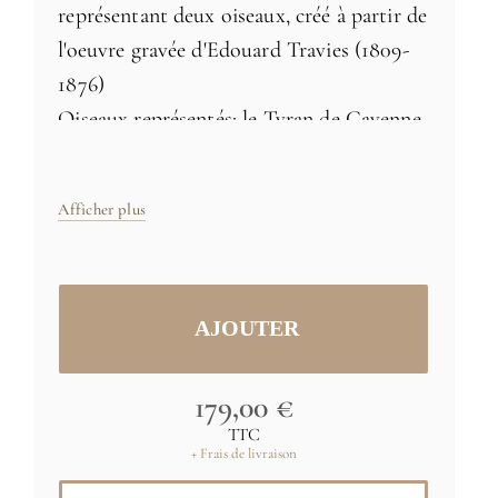
représentant deux oiseaux, créé à partir de
l'oeuvre gravée d'Edouard Travies (1809-
1876)
Oiseaux représentés: le Tyran de Cayenne
et le Savana
Afficher plus
Papier intissé 170g - Fabriqué en France
Taille: 61cm x 135cm
Autre panneau du même artiste
disponible sur demande
179,00 €
TTC
+ Frais de livraison
Tailles et couleurs spécifiques
sur