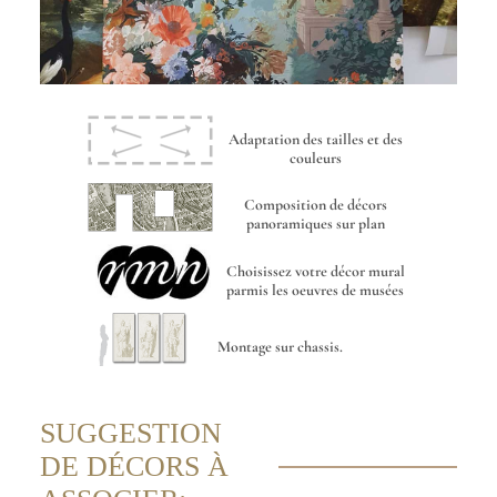
Adaptation des tailles et des
couleurs
Composition de décors
panoramiques sur plan
Choisissez votre décor mural
parmis les oeuvres de musées
Montage sur chassis.
SUGGESTION
DE DÉCORS À