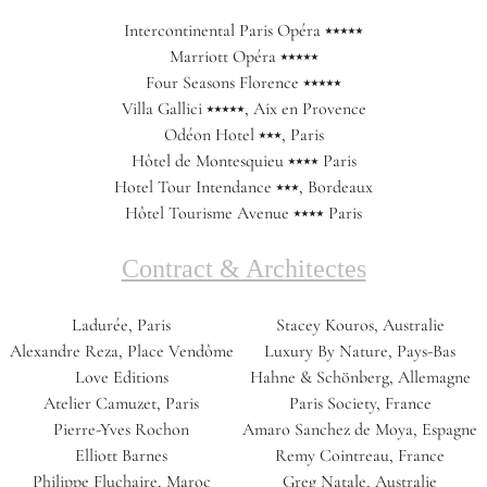
Intercontinental Paris Opéra ⭑⭑⭑⭑⭑
Marriott Opéra ⭑⭑⭑⭑⭑
Four Seasons Florence ⭑⭑⭑⭑⭑
Villa Gallici ⭑⭑⭑⭑⭑, Aix en Provence
Odéon Hotel ⭑⭑⭑, Paris
Hôtel de Montesquieu ⭑⭑⭑⭑ Paris
Hotel Tour Intendance ⭑⭑⭑, Bordeaux
Hôtel Tourisme Avenue ⭑⭑⭑⭑ Paris
Contract & Architectes
Ladurée, Paris
Stacey Kouros, Australie
Alexandre Reza, Place Vendôme
Luxury By Nature, Pays-Bas
Love Editions
Hahne & Schönberg, Allemagne
Atelier Camuzet, Paris
Paris Society, France
Pierre-Yves Rochon
Amaro Sanchez de Moya, Espagne
Elliott Barnes
Remy Cointreau, France
Philippe Fluchaire, Maroc
Greg Natale, Australie