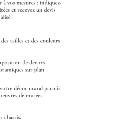
or à vos mesures : indiquez-
tées et recevez un devis
lisé.
des tailles et des couleurs
position de décors
oramiques sur plan
 votre décor mural parmis
 oeuvres de musées
 chassis.