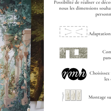
Possibilité de réaliser ce déc
nous les dimensions souhai
personna
Adaptation 
Com
pan
Choisissez
les
Montage sur