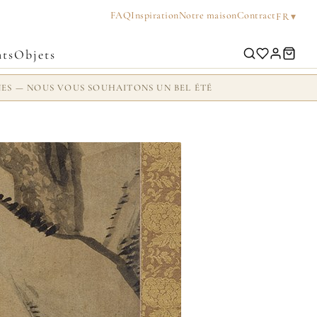
FAQ
Inspiration
Notre maison
Contract
▾
FR
ts
Objets
NES — NOUS VOUS SOUHAITONS UN BEL ÉTÉ