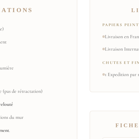
MATIONS
L
PAPIERS PEIN
e)
Livraison en Fran
ent
Livraison Interna
CHUTES ET FI
 lumière
1 Expedition par 
e (pas de rétractation)
velouté
tions du mur
FICHE
ement
.