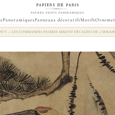
PAPIERS PEINTS PANORAMIQUES
ue
Panoramiques
Panneaux décoratifs
Motifs
Ornemen
 AOÛT — LES COMMANDES PASSÉES SERONT DÉCALÉES DE 2 SEMAI