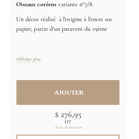
Oiseaux coréens
variante n°7/8.
Un décor réalisé à l'origine à l'encre sur
papier, partie d'un paravent du 19ème
siècle. Un couple d'oiseaux posés sur une
branche d'arbre. Un ajout élégant et
apaisant à tout intérieur.
Afficher plus
Taille: 158 x 91,4 cm
Fabriqué en France
Credit:(C) MNAAG, Paris, Dist.
GrandPalaisRmn / Thierry Ollivier
$ 276,95
HT
+ Frais de livraison