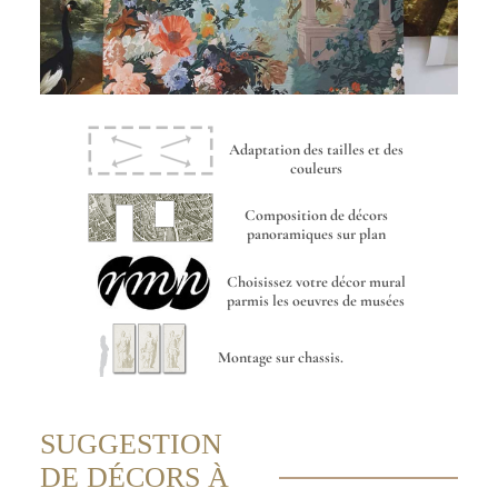
Adaptation des tailles et des
couleurs
Composition de décors
panoramiques sur plan
Choisissez votre décor mural
parmis les oeuvres de musées
Montage sur chassis.
SUGGESTION
DE DÉCORS À