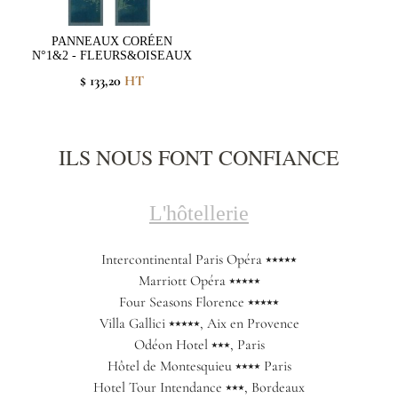
PANNEAUX CORÉEN
N°1&2 - FLEURS&OISEAUX
$ 133,20
HT
ILS NOUS FONT CONFIANCE
L'hôtellerie
Intercontinental Paris Opéra ⭑⭑⭑⭑⭑
Marriott Opéra ⭑⭑⭑⭑⭑
Four Seasons Florence ⭑⭑⭑⭑⭑
Villa Gallici ⭑⭑⭑⭑⭑, Aix en Provence
Odéon Hotel ⭑⭑⭑, Paris
Hôtel de Montesquieu ⭑⭑⭑⭑ Paris
Hotel Tour Intendance ⭑⭑⭑, Bordeaux