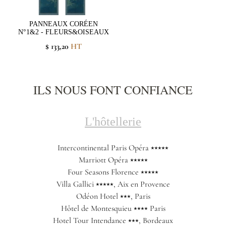
PANNEAUX CORÉEN
N°1&2 - FLEURS&OISEAUX
$ 133,20
HT
ILS NOUS FONT CONFIANCE
L'hôtellerie
Intercontinental Paris Opéra ⭑⭑⭑⭑⭑
Marriott Opéra ⭑⭑⭑⭑⭑
Four Seasons Florence ⭑⭑⭑⭑⭑
Villa Gallici ⭑⭑⭑⭑⭑, Aix en Provence
Odéon Hotel ⭑⭑⭑, Paris
Hôtel de Montesquieu ⭑⭑⭑⭑ Paris
Hotel Tour Intendance ⭑⭑⭑, Bordeaux