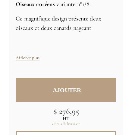
Oiseaux coréens
variante n°1/8.
Ce magnifique design présente deux
oiseaux et deux canards nageant
gracieusement dans un lac avec des lotus
et des nénuphars. Un ajout élégant et
apaisant à tout intérieur.
Afficher plus
Taille: 158 x 91,4 cm
Fabriqué en France
Credit:(C) MNAAG, Paris, Dist.
$ 276,95
GrandPalaisRmn / Thierry Ollivier
HT
+ Frais de livraison