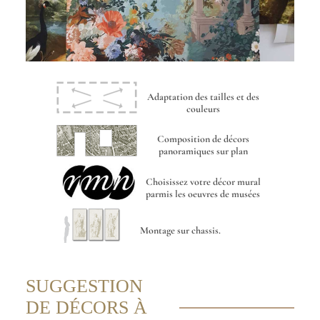
Adaptation des tailles et des
couleurs
Composition de décors
panoramiques sur plan
Choisissez votre décor mural
parmis les oeuvres de musées
Montage sur chassis.
SUGGESTION
DE DÉCORS À