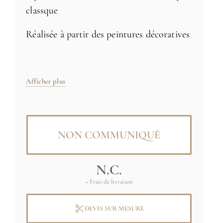
classque
Réalisée à partir des peintures décoratives
de l'
Atelier Camuset
Papier peint intissé 170g
Afficher plus
Fabriqué en France
NON COMMUNIQUÉ
Taille: Sur-mesure
Images originales: (C) Atelier Camuset
N.C.
+ Frais de livraison
DEVIS SUR MESURE