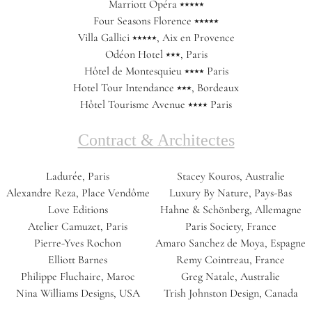
Marriott Opéra ⭑⭑⭑⭑⭑
Four Seasons Florence ⭑⭑⭑⭑⭑
Villa Gallici ⭑⭑⭑⭑⭑, Aix en Provence
Odéon Hotel ⭑⭑⭑, Paris
Hôtel de Montesquieu ⭑⭑⭑⭑ Paris
Hotel Tour Intendance ⭑⭑⭑, Bordeaux
Hôtel Tourisme Avenue ⭑⭑⭑⭑ Paris
Contract & Architectes
Ladurée, Paris
Stacey Kouros, Australie
Alexandre Reza, Place Vendôme
Luxury By Nature, Pays-Bas
Love Editions
Hahne & Schönberg, Allemagne
Atelier Camuzet, Paris
Paris Society, France
Pierre-Yves Rochon
Amaro Sanchez de Moya, Espagne
Elliott Barnes
Remy Cointreau, France
Philippe Fluchaire, Maroc
Greg Natale, Australie
Nina Williams Designs, USA
Trish Johnston Design, Canada