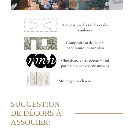
Adaptation des tailles et des
couleurs
Composition de décors
panoramiques sur plan
Choisissez votre décor mural
parmis les oeuvres de musées
Montage sur chassis.
SUGGESTION
DE DÉCORS À
ASSOCIER: