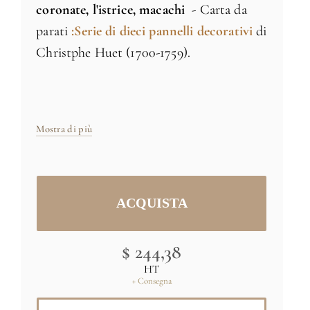
coronate, l'istrice, macachi
- Carta da
parati
:
S
erie
di
dieci
pannelli decorativi
di
Christphe Huet (1700-1759).
Carta in tessuto 170g
Fabbricato in Francia
Mostra di più
Dimensioni: H 170m x L61cm
Dimensioni e colori specifici
su richiesta
Immagine originale: (C) RMN-Grand
Palais (domaine de Chantilly) / René-
$ 244,38
Gabriel Ojéda
HT
+ Consegna