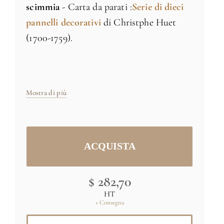
scimmia
- Carta da parati :
S
erie
di
dieci
pannelli decorativi
di Christphe Huet
(1700-1759).
Carta in tessuto 170g
Fabbricato in Francia
Mostra di più
Dimensioni: H 170m x L91,4cm
Dimensioni e colori specifici su richiesta
Immagine originale: (C) RMN-Grand
Palais (domaine de Chantilly) / René-
$ 282,70
Gabriel Ojéda
HT
+ Consegna