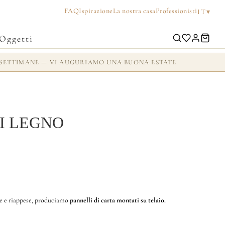
FAQ
Ispirazione
La nostra casa
Professionisti
▾
IT
Oggetti
 2 SETTIMANE — VI AUGURIAMO UNA BUONA ESTATE
DI LEGNO
i
ese e riappese, produciamo
pannelli di carta montati su telaio.