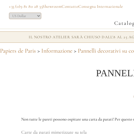
+33 (0)9 81 80 28 33
Showroom
Contatto
Consegna Internazionale
Catalo
IL NOSTRO ATELIER SARÀ CHIUSO DALL'8 AL 25 
Papiers de Paris
>
Informazione
>
Pannelli decorativi su co
PANNELL
Non tutte le pareti possono ospitare una carta da parati! Per questo 
Carte da parati mimetizzate su tela