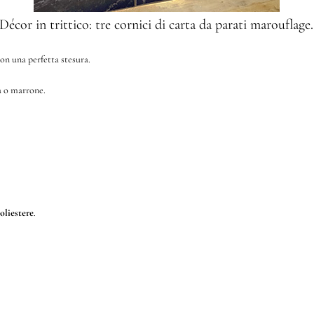
Décor in trittico: tre cornici di carta da parati marouflage.
on una perfetta stesura.
a o marrone.
poliestere
.