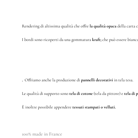
Rendering di altissima qualità che offre
la qualità opaca
della carta c
I bordi sono ricoperti da una gommatura
kraft;
che può essere bianc
Tela stampata e tesa su un telaio di legno
.
Offriamo anche la produzione di
pannelli decorativi
in tela tesa.
Le qualità di supporto sono
tela di cotone
(tela da pittore) e
tela di 
È inoltre possibile appendere
tessuti stampati o velluti.
100% made in France