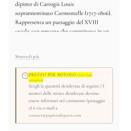
dipinto di Carrogis Louis
soprannominato Carmontelle (1717-1806).
Rappresenta un paesaggio del XVIII
secolo con persone che camminano in un
parco.
Fabbricato in Francia
Mostra di più
L'intero decoro (10 pannellos) = H 205 x 914 cm
PREZZO PER ROTOLO
(non il set
Si prega di indicare el pannello desiderata nella sezione
completo)
"commenti"
Scegli la quantità desiderata di seguito / I
Dimensioni e colori specifici su richiesta
numeri delle strisce desiderate devono
essere informati nel commento (passaggio
(C) RMN-Grand Palais (musée du Louvre)
2) o via e-mail a
contact@papiersdeparis.com
/ Michel Urtado
Prezzo per rotolo
(non il set