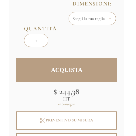
DIMENSIONI:
completo)
/
Scegli la dimensione e la
quantità desiderata di seguito / I numeri
delle strisce desiderate devono essere
QUANTITÀ
informati nel commento (passaggio 2) o
via e-mail a contact@papiersdeparis.com
$ 244,38
HT
+ Consegna
PREVENTIVO SU MISURA