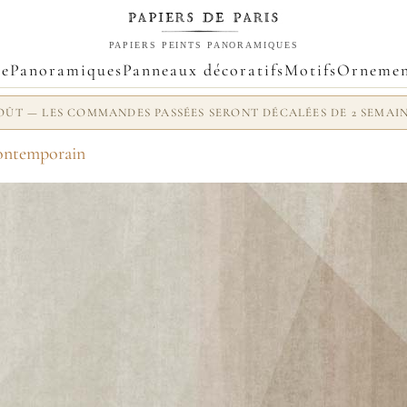
PAPIERS PEINTS PANORAMIQUES
ue
Panoramiques
Panneaux décoratifs
Motifs
Ornemen
 AOÛT — LES COMMANDES PASSÉES SERONT DÉCALÉES DE 2 SEMAI
ontemporain