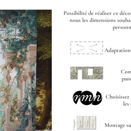
Possibilité de réaliser ce déc
nous les dimensions souhai
personna
Adaptation 
Com
pan
Choisissez
les
Montage sur