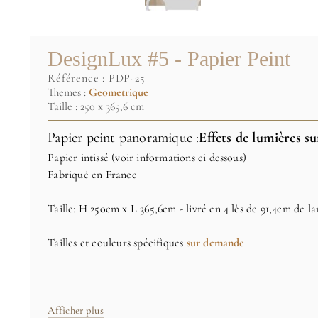
DesignLux #5 - Papier Peint
référence :
PDP-25
Themes :
Geometrique
Taille : 250 x 365,6 cm
Papier peint panoramique :
Effets de lumières s
Papier intissé (voir informations ci dessous)
Fabriqué en France
Taille: H 250cm x L 365,6cm - livré en 4 lès de 91,4cm de l
Tailles et couleurs spécifiques
sur demande
Image originale: (C) Papiers de Paris
Afficher plus