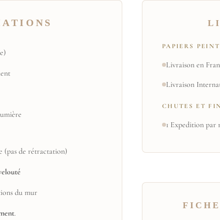
MATIONS
L
PAPIERS PEIN
e)
Livraison en Fran
ent
Livraison Interna
CHUTES ET FI
 lumière
1 Expedition par 
e (pas de rétractation)
velouté
tions du mur
FICHE
ement
.