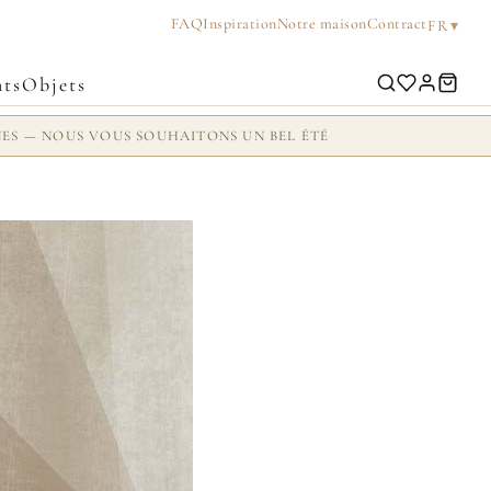
FAQ
Inspiration
Notre maison
Contract
▾
FR
ts
Objets
NES — NOUS VOUS SOUHAITONS UN BEL ÉTÉ