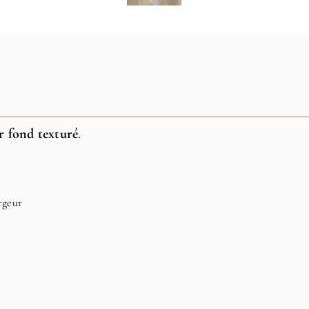
ur fond texturé
.
argeur