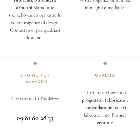
ristoranti
, o
architetti
vostre esigenze di stampa,
d'interni
,Siamo uno
immagini e media kit
sportello unico per tutte le
vostre esigenze di design.
Contattateci per qualsiasi
domanda.
ORDINE PER
QUALITÀ
TELEFONO
Tutti i nostri set sono
Contattateci all'indirizzo
progettato
,
fabbricato
e
controllato
nei nostri
laboratori nel
Francia
09 81 80 28 33
centrale
.