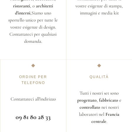
ristoranti
, o
architetti
vostre esigenze di stampa,
d'interni
,Siamo uno
immagini e media kit
sportello unico per tutte le
vostre esigenze di design.
Contattateci per qualsiasi
domanda.
ORDINE PER
QUALITÀ
TELEFONO
Tutti i nostri set sono
Contattateci all'indirizzo
progettato
,
fabbricato
e
controllato
nei nostri
laboratori nel
Francia
09 81 80 28 33
centrale
.