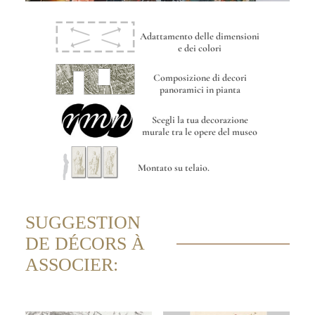
Adattamento delle dimensioni
e dei colori
Composizione di decori
panoramici in pianta
Scegli la tua decorazione
murale tra le opere del museo
Montato su telaio.
SUGGESTION
DE DÉCORS À
ASSOCIER: