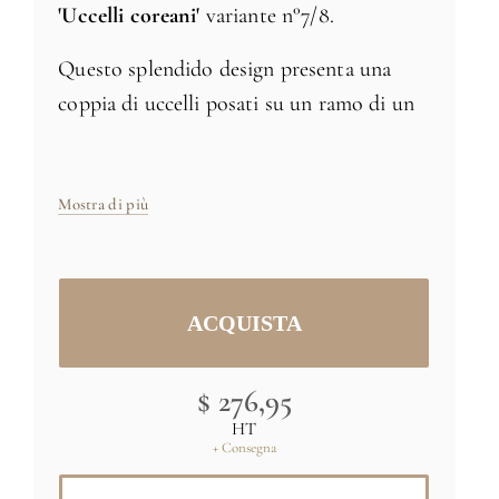
'Uccelli coreani'
variante n°7/8.
Questo splendido design presenta una
coppia di uccelli posati su un ramo di un
albero. Un'aggiunta elegante e rilassante
per qualsiasi interno.
Mostra di più
Dimensioni: 158 x 91,4 cm
Prodotto in Francia
Credit:(C) MNAAG, Paris, Dist.
$ 276,95
GrandPalaisRmn / Thierry Ollivier
HT
+ Consegna