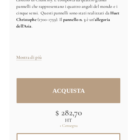
pannelli che rappresentano i quattro angoli del mondo e i
cinque sensi. Questi pannelli sono stati realizzati da
Huet
Christophe
(1700-1759). Il
pannello n. 3
è un
'allegoria
dell'Asia
.
Set di sette pannelli, ciascuno disponibile su richiesta.
Provenienza:
Chantilly, museo Condé, France.
Mostra di più
Carta in tessuto 170g
Fabbricato in Francia
Dimensioni: H 205m x L 91,4cm -
$ 282,70
consegnato in 1 strisce
HT
+ Consegna
Dimensioni e colori specifici su richiesta