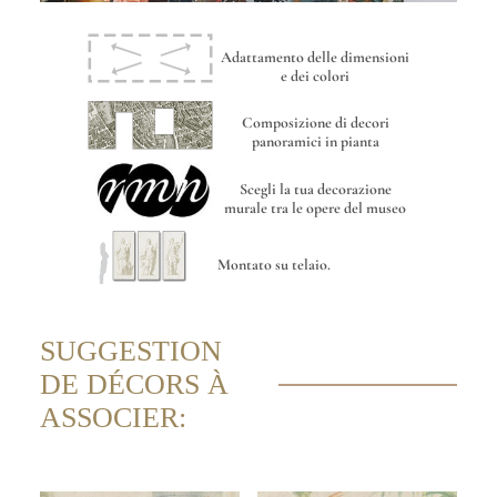
Adattamento delle dimensioni
e dei colori
Composizione di decori
panoramici in pianta
Scegli la tua decorazione
murale tra le opere del museo
Montato su telaio.
SUGGESTION
DE DÉCORS À
ASSOCIER: