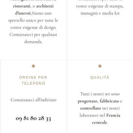
ristoranti
, o
architetti
vostre esigenze di stampa,
d'interni
,Siamo uno
immagini e media kit
sportello unico per tutte le
vostre esigenze di design.
Contattateci per qualsiasi
domanda.
ORDINE PER
QUALITÀ
TELEFONO
Tutti i nostri set sono
Contattateci all'indirizzo
progettato
,
fabbricato
e
controllato
nei nostri
laboratori nel
Francia
09 81 80 28 33
centrale
.