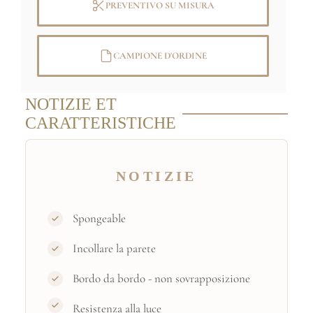
PREVENTIVO SU MISURA
Immagine originale:
© GrandPalaisRmn
(Domaine de Chantilly) / Michel Urtado
CAMPIONE D'ORDINE
NOTIZIE ET
CARATTERISTICHE
NOTIZIE
Spongeable
Incollare la parete
Bordo da bordo - non sovrapposizione
Resistenza alla luce