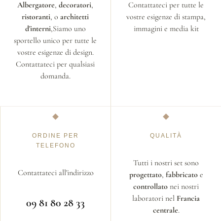
Albergatore
,
decoratori
,
Contattateci per tutte le
ristoranti
, o
architetti
vostre esigenze di stampa,
d'interni
,Siamo uno
immagini e media kit
sportello unico per tutte le
vostre esigenze di design.
Contattateci per qualsiasi
domanda.
ORDINE PER
QUALITÀ
TELEFONO
Tutti i nostri set sono
Contattateci all'indirizzo
progettato
,
fabbricato
e
controllato
nei nostri
laboratori nel
Francia
09 81 80 28 33
centrale
.