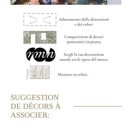
Adattamento delle dimensioni
e dei colori
Composizione di decori
panoramici in pianta
Scegli la tua decorazione
murale tra le opere del museo
Montato su telaio.
SUGGESTION
DE DÉCORS À
ASSOCIER: