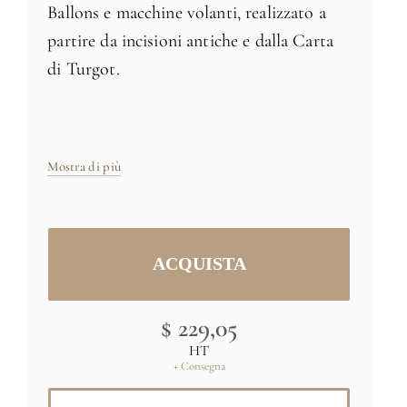
Ballons e macchine volanti, realizzato a
partire da incisioni antiche e dalla Carta
di Turgot.
Parte di una serie di 5 pannelli. Ogni
pannello può essere ordinato
separatamente
Mostra di più
Dimensioni: H68 x L24 pollici (171cm x
61cm) - 1x24 pollici striscia
Dimensioni e colori specifici
su richiesta
$ 229,05
Credito :(C) RMN-Grand Palais (musée
HT
+ Consegna
du Louvre) / Thierry Le Mage