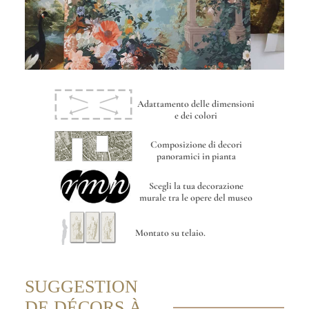
Adattamento delle dimensioni
e dei colori
Composizione di decori
panoramici in pianta
Scegli la tua decorazione
murale tra le opere del museo
Montato su telaio.
SUGGESTION
DE DÉCORS À