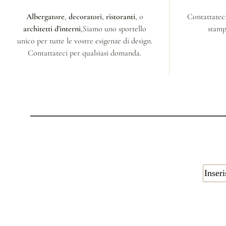
Albergatore
,
decoratori
,
ristoranti
, o
Contattateci
architetti d'interni
,Siamo uno sportello
stamp
unico per tutte le vostre esigenze di design.
Contattateci per qualsiasi domanda.