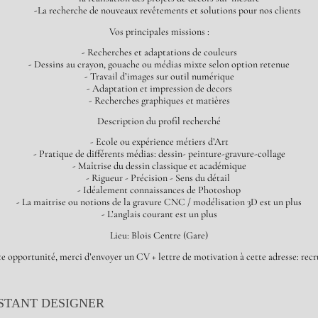
-
La recherche de nouveaux revêtements et solutions pour nos clients
Vos principales missions :
- Recherches et adaptations de couleurs
- Dessins au crayon, gouache ou médias mixte selon option retenue
- Travail d’images sur outil numérique
- Adaptation et impression de decors
- Recherches graphiques et matières
Description du profil recherché
- Ecole ou expérience métiers d’Art
- Pratique de différents médias: dessin- peinture-gravure-collage
- Maîtrise du dessin classique et académique
- Rigueur - Précision - Sens du détail
- Idéalement connaissances de Photoshop
- La maitrise ou notions de la gravure CNC / modélisation 3D est un plus
- L’anglais courant est un plus
Lieu: Blois Centre (Gare)
ette opportunité, merci d’envoyer un CV + lettre de motivation à cette adresse: r
ISTANT DESIGNER