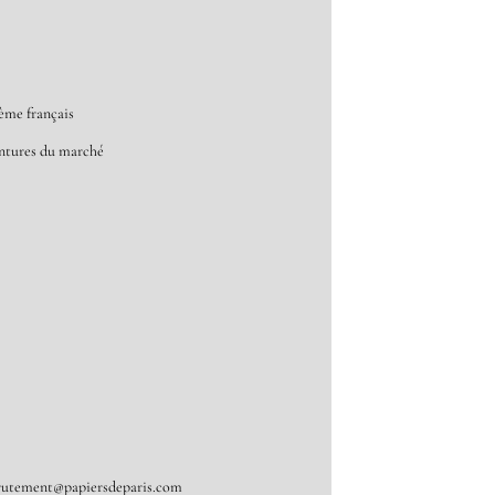
ème français
intures du marché
rutement@papiersdeparis.com