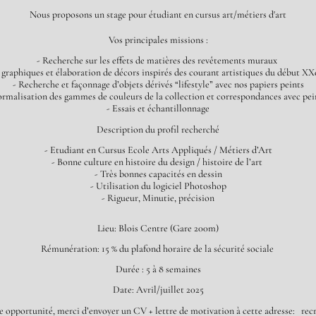
Nous proposons un stage pour étudiant en cursus art/métiers d'art
Vos principales missions :
- Recherche sur les effets de matières des revêtements muraux
 graphiques et élaboration de décors inspirés des courant artistiques du début XX
- Recherche et façonnage d’objets dérivés “lifestyle” avec nos papiers peints
 normalisation des gammes de couleurs de la collection et correspondances avec pe
- Essais et échantillonnage
Description du profil recherché
- Etudiant en Cursus Ecole Arts Appliqués / Métiers d’Art
- Bonne culture en histoire du design / histoire de l’art
- Très bonnes capacités en dessin
- Utilisation du logiciel Photoshop
- Rigueur, Minutie, précision
Lieu: Blois Centre (Gare 200m)
Rémunération: 15 % du plafond horaire de la sécurité sociale
Durée : 5 à 8 semaines
Date: Avril/juillet 2025
te opportunité, merci d’envoyer un CV + lettre de motivation à cette adresse:
rec