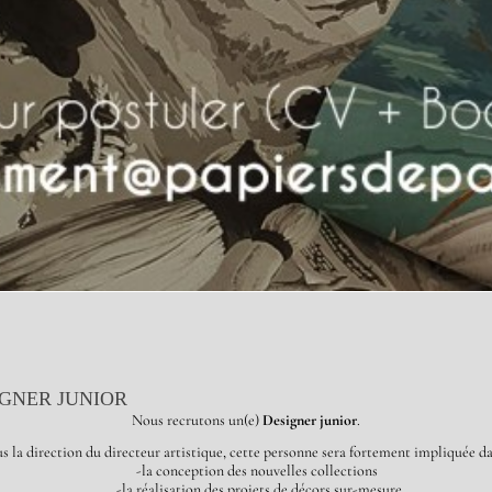
IGNER JUNIOR
Nous recrutons un(e)
Designer junior
.
s la direction du directeur artistique, cette personne sera fortement impliquée da
-
la conception des nouvelles collections
-
la réalisation des projets de décors sur-mesure