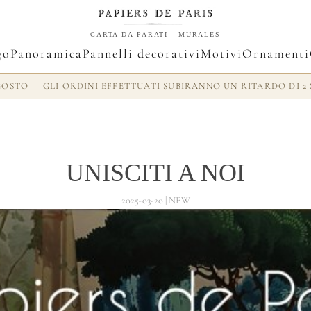
CARTA DA PARATI - MURALES
go
Panoramica
Pannelli decorativi
Motivi
Ornamenti
AGOSTO — GLI ORDINI EFFETTUATI SUBIRANNO UN RITARDO DI
UNISCITI A NOI
2025-03-20 | NEW