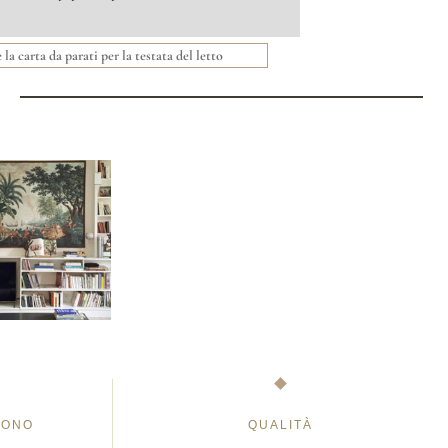
 la carta da parati per la testata del letto
FONO
QUALITÀ