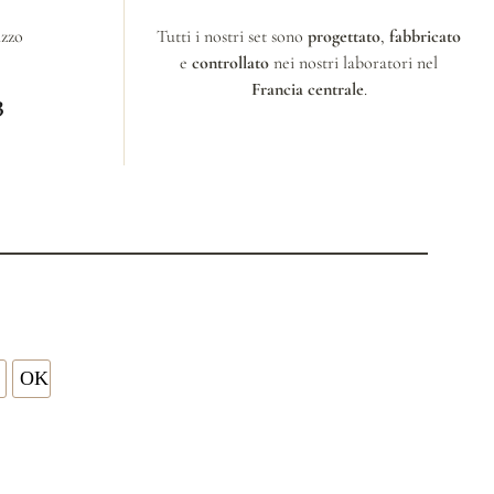
izzo
Tutti i nostri set sono
progettato
,
fabbricato
e
controllato
nei nostri laboratori nel
Francia centrale
.
3