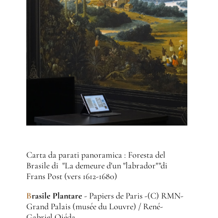
Carta da parati panoramica : Foresta del
Brasile di "La demeure d'un "labrador""di
Frans Post (vers 1612-1680)
B
rasile Plantare
- Papiers de Paris -(C) RMN-
Grand Palais (musée du Louvre) / René-
Gabriel Ojéda