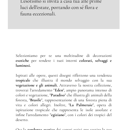
L'esotismo si invita a casa tua alle prime
luci dell'estate, portando con sé flora e
fauna eccezionali.
Selezioniamo per te una moltitudine di decorazioni
esotiche
per rendere i tuoi interni
colorati, selvaggi e
luminosi.
Ispirati alle opere, questi disegni riflettono una tendenza
tropicale
che illustra il mondo selvaggio con la sua
vegetazione e gli animali.
Attraverso la nostra collezione,
troverai l'arredamento "
Eden
", ampio panorama intenso di
colori e vegetazione, "
Paradiso
" che illustra gli animali della
foresta, "
Brasile
", rappresentazione di una foresta piena di
vita e colori allegri. Inoltre, "
La
Palmeraie
", opera di
ispirazione tropicale che rappresenta le isole assolate e
infine l'arredamento "
egiziano
", con i colori dei tropici del
deserto.
Osa la
tendenza esotica
dei sapori estivi per vestire le tue