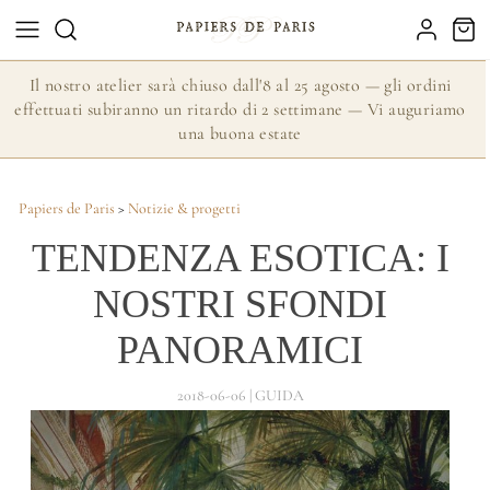
Il nostro atelier sarà chiuso dall'8 al 25 agosto — gli ordini
effettuati subiranno un ritardo di 2 settimane — Vi auguriamo
una buona estate
Papiers de Paris
>
Notizie & progetti
TENDENZA ESOTICA: I
NOSTRI SFONDI
PANORAMICI
2018-06-06 | GUIDA