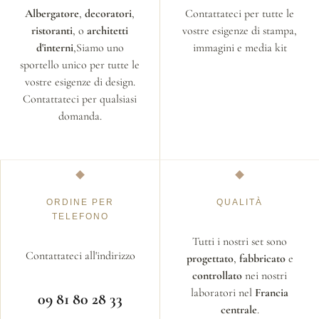
Albergatore
,
decoratori
,
Contattateci per tutte le
ristoranti
, o
architetti
vostre esigenze di stampa,
d'interni
,Siamo uno
immagini e media kit
sportello unico per tutte le
vostre esigenze di design.
Contattateci per qualsiasi
domanda.
ORDINE PER
QUALITÀ
TELEFONO
Tutti i nostri set sono
Contattateci all'indirizzo
progettato
,
fabbricato
e
controllato
nei nostri
laboratori nel
Francia
09 81 80 28 33
centrale
.