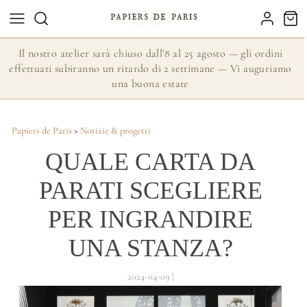
Il nostro atelier sarà chiuso dall'8 al 25 agosto — gli ordini
effettuati subiranno un ritardo di 2 settimane — Vi auguriamo
una buona estate
Papiers de Paris
>
Notizie & progetti
QUALE CARTA DA
PARATI SCEGLIERE
PER INGRANDIRE
UNA STANZA?
2024-04-09 |