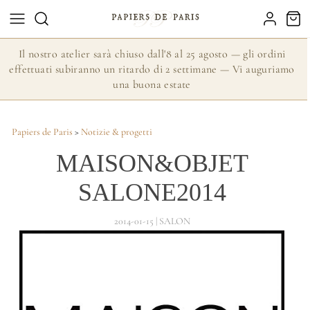
Il nostro atelier sarà chiuso dall'8 al 25 agosto — gli ordini
effettuati subiranno un ritardo di 2 settimane — Vi auguriamo
una buona estate
Papiers de Paris
>
Notizie & progetti
MAISON&OBJET
SALONE2014
2014-01-15 | SALON