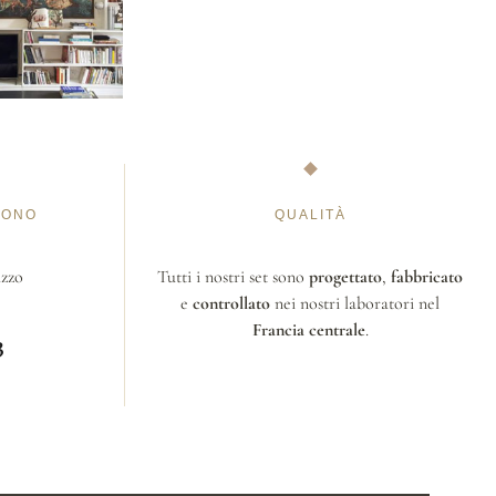
FONO
QUALITÀ
izzo
Tutti i nostri set sono
progettato
,
fabbricato
e
controllato
nei nostri laboratori nel
Francia centrale
.
3