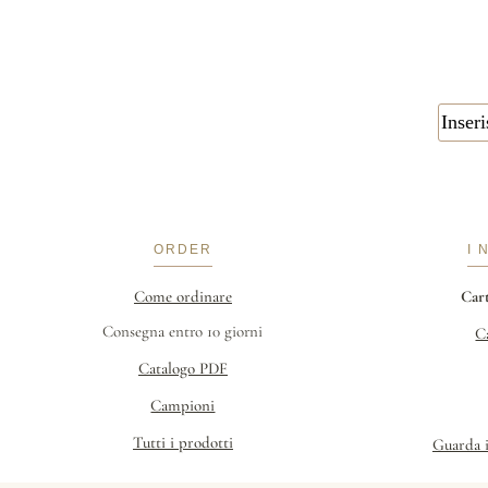
ORDER
I 
Come ordinare
Car
Consegna entro 10 giorni
C
Catalogo PDF
Campioni
Tutti i prodotti
Guarda 