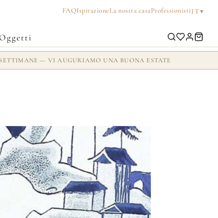
FAQ
Ispirazione
La nostra casa
Professionisti
▾
IT
Oggetti
 2 SETTIMANE — VI AUGURIAMO UNA BUONA ESTATE