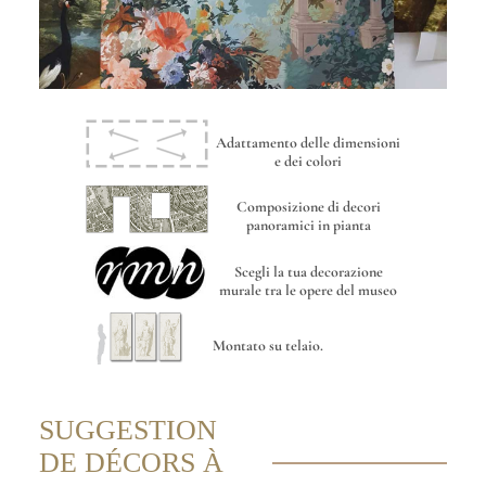
Adattamento delle dimensioni
e dei colori
Composizione di decori
panoramici in pianta
Scegli la tua decorazione
murale tra le opere del museo
Montato su telaio.
SUGGESTION
DE DÉCORS À