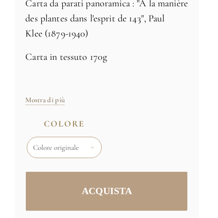
Carta da parati panoramica : "A la manière
des plantes dans l'esprit de 143", Paul
Klee (1879-1940)
Carta in tessuto 170g
Fabbricato in Francia
Mostra di più
Disponibile in 3 colori
COLORE
Dimensioni: H 250m x L 244cm -
consegnato in 4 strisce di 61 cm di
larghezza
Dimensioni e colori specifici
su richiesta