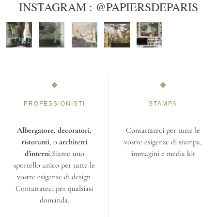
INSTAGRAM : @PAPIERSDEPARIS
PROFESSIONISTI
STAMPA
Albergatore
,
decoratori
,
Contattateci per tutte le
ristoranti
, o
architetti
vostre esigenze di stampa,
d'interni
,Siamo uno
immagini e media kit
sportello unico per tutte le
vostre esigenze di design.
Contattateci per qualsiasi
domanda.