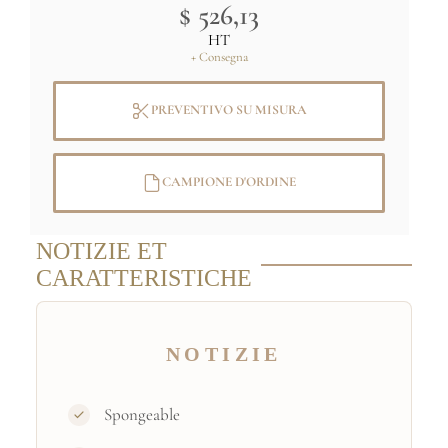
Immagine originale: (C) RMN /
$ 526,13
Collection Centre Pompidou
HT
+ Consegna
PREVENTIVO SU MISURA
CAMPIONE D'ORDINE
NOTIZIE ET
CARATTERISTICHE
NOTIZIE
Spongeable