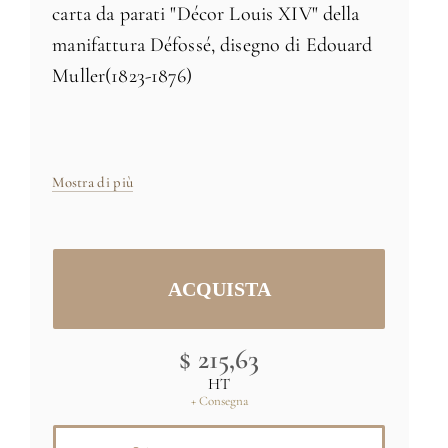
carta da parati "Décor Louis XIV" della
manifattura Défossé, disegno di Edouard
Muller(1823-1876)
Carta da parati in tessuto non tessuto
Mostra di più
Prodotto in Francia
Dimensioni: H 170 cm x L 91,4 cm -
fornito in 1 striscia larga 91 cm
Dimensioni e colori speciali
su richiesta
$ 215,63
HT
+ Consegna
Immagine originale: (C) RMN-Grand
Palais (Musée d'Orsay) / Hervé