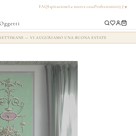
FAQ
Ispirazione
La nostra casa
Professionisti
▾
IT
Oggetti
 2 SETTIMANE — VI AUGURIAMO UNA BUONA ESTATE