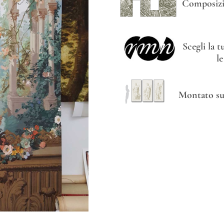
Composizi
Scegli la 
l
Montato su 