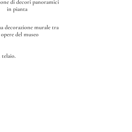
one di decori panoramici
in pianta
tua decorazione murale tra
e opere del museo
telaio.