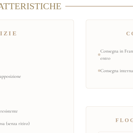
ATTERISTICHE
IZIE
C
Consegna in Fran
entro
Consegna interna
apposizione
resistente
FLOG
a (senza ritiro)