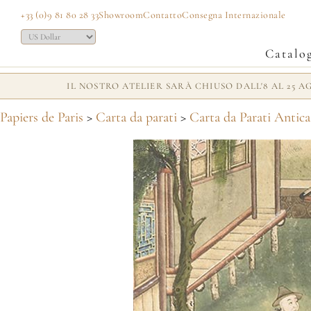
+33 (0)9 81 80 28 33
Showroom
Contatto
Consegna Internazionale
Catalo
IL NOSTRO ATELIER SARÀ CHIUSO DALL'8 AL 25 
Papiers de Paris
>
Carta da parati
>
Carta da Parati Antica