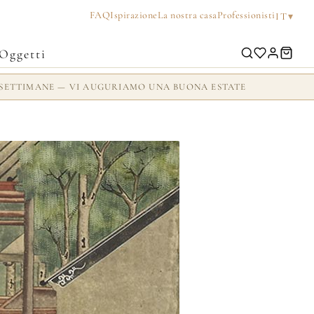
FAQ
Ispirazione
La nostra casa
Professionisti
▾
IT
Oggetti
 2 SETTIMANE — VI AUGURIAMO UNA BUONA ESTATE