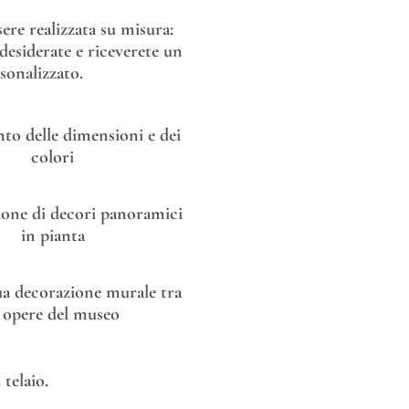
re realizzata su misura:
esiderate e riceverete un
sonalizzato.
o delle dimensioni e dei
colori
one di decori panoramici
in pianta
tua decorazione murale tra
e opere del museo
telaio.