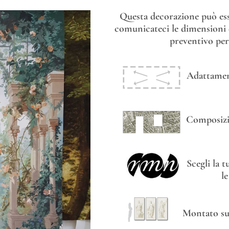
Questa decorazione può esse
comunicateci le dimensioni d
preventivo per
Adattament
Composizi
Scegli la 
l
Montato su 