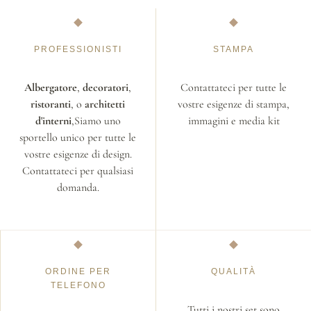
PROFESSIONISTI
STAMPA
Albergatore
,
decoratori
,
Contattateci per tutte le
ristoranti
, o
architetti
vostre esigenze di stampa,
d'interni
,Siamo uno
immagini e media kit
sportello unico per tutte le
vostre esigenze di design.
Contattateci per qualsiasi
domanda.
ORDINE PER
QUALITÀ
TELEFONO
Tutti i nostri set sono