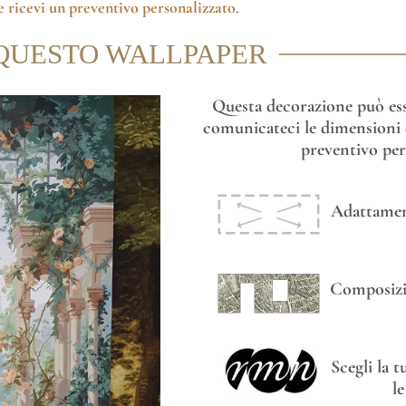
 ricevi un preventivo personalizzato
.
QUESTO WALLPAPER
Questa decorazione può esse
comunicateci le dimensioni d
preventivo per
Adattament
Composizi
Scegli la 
l