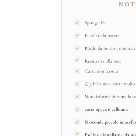
NOT
Spongeable
Incollare la parete
Bordo da bordo - non sovr
Resistenza alla luce
Carta non tessuta
Qualità unica, carta molto 
Non deforme durante la pos
carta opaca e vellutata
Nasconde piccole imperfez
Facile da installare e da to