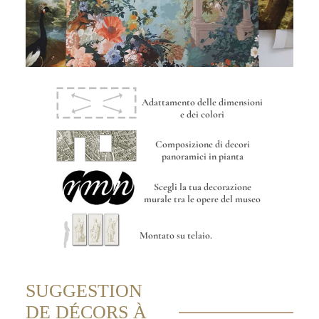
Adattamento delle dimensioni
e dei colori
Composizione di decori
panoramici in pianta
Scegli la tua decorazione
murale tra le opere del museo
Montato su telaio.
SUGGESTION
DE DÉCORS À