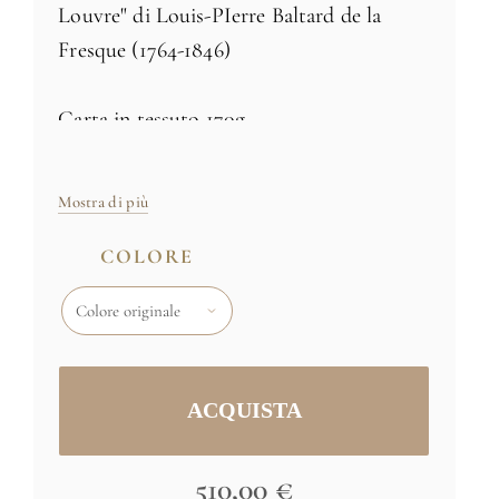
Louvre" di Louis-PIerre Baltard de la
Fresque (1764-1846)
Carta in tessuto 170g
Fabbricato in Francia
Disponibile in 3 colori
Mostra di più
Dimensioni: H 250m x L 183cm -
consegnato in 3 strisce di 61 cm di
COLORE
larghezza
Dimensioni e colori specifici
su richiesta
Immagine originale: (C) RMN / Gérard
Blot
510,00 €